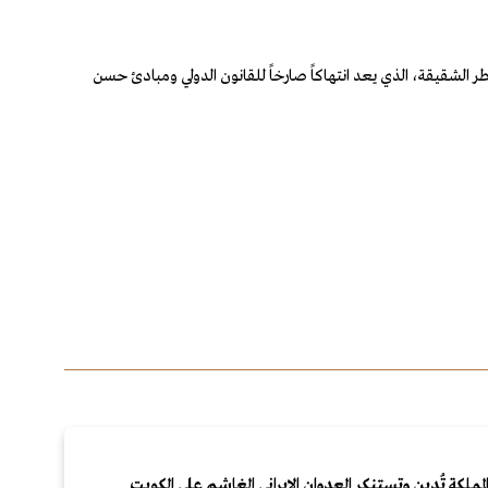
عبارات العدوان الذي شنته إيران على دولة قطر الشقيقة، الذي يعد انتهاكاً صارخاً للقانون الدولي ومبادئ حسن
لمملكة تُدين وتستنكر العدوان الإيراني الغاشم على الكويت