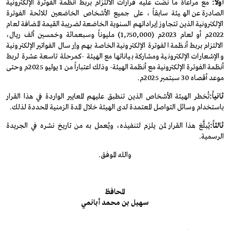
أولاً
:
مع مراعاة ما نصّت عليه قرارات الالتزام بربط أنظمة الفوترة الإلكترونية
الصادرة عن الهيئة سابقاً،
على جميع الأشخاص الخاضعين للائحة الفوترة
الإلكترونية الذين تتجاوز إيراداتهم السنوية الخاضعة لضريبة القيمة المضافة لعام
2022م أو لعام 2023م
(1,750,000)
مليوناً وسبعمائة وخمسين ألف ريال،
الالتزام بربط أنظمة الفوترة الإلكترونية الخاصة بهم وإرسال الفواتير الإلكترونية
والإشعارات الإلكترونية ومشاركة بياناتها مع الهيئة -
كمرحلة تاسعة عشرة لربط
أنظمة الفوترة الإلكترونية مع أنظمة الهيئة
-
وذلك اعتباراً من
1
يوليو
2025
م وحتى
موعد أقصاه
30
سبتمبر
2025
م
.
ثانياً
:
تُخطر الهيئة الأشخاص الذين تنطبق عليهم المعايير الواردة في هذا القرار
باستخدام وسائل التواصل المعتمدة لدى الهيئة خلال المدة الزمنية المحددة لذلك
.
ثالثاً
:
يُبلَّغ هذا القرار لمن يلزم لتنفيذه، ويُعمل به من تاريخ نشره في الجريدة
الرسمية
.
والله الموفق.
المحافظ
سهيل بن محمد أبانمي