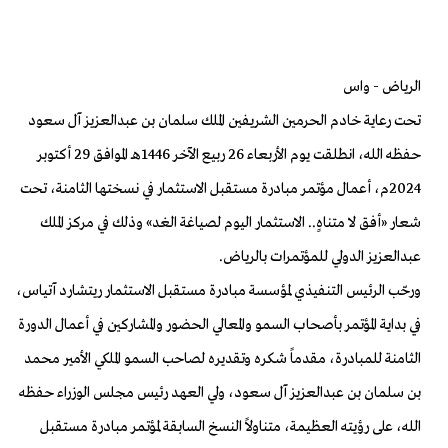
الرياض - واس
تحت رعاية خادم الحرمين الشريفين الملك سلمان بن عبدالعزيز آل سعود
حفظه الله، انطلقت يوم الأربعاء 26 ربيع الآخر 1446هـ الموافق 29 أكتوبر
2024م، أعمال مؤتمر مبادرة مستقبل الاستثمار في نسختها الثامنة، تحت
شعار «أفق لا متناهٍ.. الاستثمار اليوم لصياغة الغد» وذلك في مركز الملك
عبدالعزيز الدولي للمؤتمرات بالرياض.
ورحّب الرئيس التنفيذي لمؤسسة مبادرة مستقبل الاستثمار ريتشارد آتياس،
في بداية المؤتمر بأصحاب السمو والمعالي الحضور والمشاركين في أعمال الدورة
الثامنة للمبادرة، مقدماً شكره وتقديره لصاحب السمو الملكي الأمير محمد
بن سلمان بن عبدالعزيز آل سعود، ولي العهد رئيس مجلس الوزراء حفظه
الله، على رؤيته العظيمة، متناولاً النسخ السابقة لمؤتمر مبادرة مستقبل