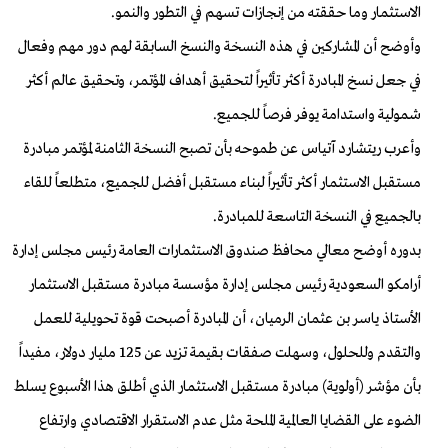
الاستثمار وما حققته من إنجازات تسهم في التطور والنمو.
وأوضح أن المشاركين في هذه النسخة والنسخ السابقة لهم دور مهم وفعال
في جعل نسخ المبادرة أكثر تأثيراً لتحقيق أهداف المؤتمر، وتحقيق عالم أكثر
شمولية واستدامة يوفر فرصاً للجميع.
وأعرب ريتشارد آتياس عن طموحه بأن تصبح النسخة الثامنة لمؤتمر مبادرة
مستقبل الاستثمار أكثر تأثيراً لبناء مستقبل أفضل للجميع، متطلعاً للقاء
بالجميع في النسخة التاسعة للمبادرة.
بدوره أوضح معالي محافظ صندوق الاستثمارات العامة رئيس مجلس إدارة
أرامكو السعودية رئيس مجلس إدارة مؤسسة مبادرة مستقبل الاستثمار
الأستاذ ياسر بن عثمان الرميان، أن المبادرة أصبحت قوة تحويلية للعمل
والتقدم وللحلول، وسهلت صفقات بقيمة تزيد عن 125 مليار دولار، مفيداً
بأن مؤشر (أولوية) مبادرة مستقبل الاستثمار الذي أطلق هذا الأسبوع يسلط
الضوء على القضايا العالمية الملحة مثل عدم الاستقرار الاقتصادي وارتفاع