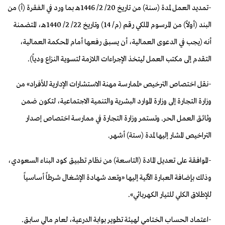
-
تمديد العمل لمدة (سنة) من تاريخ 20/ 2/ 1446هـ بما ورد في الفقرة (أ) من
البند (أولاً) من المرسوم الملكي رقم (م/ 14) وتاريخ 22/ 2/ 1440هـ، المتضمنة
أنه (يجب في الدعوى العمالية، أن يسبق رفعها أمام المحكمة العمالية،
التقدم إلى مكتب العمل ليتخذ الإجراءات اللازمة لتسوية النزاع ودياً).
-
نقل اختصاص الترخيص «لممارسة مهنة الاستشارات الإدارية للأفراد» من
وزارة التجارة إلى وزارة الموارد البشرية والتنمية الاجتماعية، لتكون ضمن
وثائق العمل الحر. وتستمر وزارة التجارة في ممارسة اختصاص إصدار
التراخيص المشار إليها لمدة (ستة) أشهر
.
-
الموافقة على تعديل المادة (التاسعة) من نظام تطبيق كود البناء السعودي،
وذلك بإضافة العبارة الآتية إليها «وتعد شهادة الإشغال شرطاً أساسياً
للإطلاق الكلي للتيار الكهربائي».
-
اعتماد الحساب الختامي لهيئة تطوير بوابة الدرعية، لعام مالي سابق
.