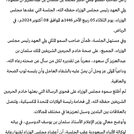
رأس صاحب السمو الملكي الأمير محمد بن سلمان بن عبدالعزيز آل سعود،
ولي العهد رئيس مجلس الوزراء حفظه الله، الجلسة التي عقدها مجلس
الوزراء، يوم الثلاثاء 05 ربيع الآخر 1446هـ الموافق 08 أكتوبر 2024م، في
الرياض
.
وفي مستهل الجلسة، طمأن صاحب السمو الملكي ولي العهد رئيس مجلس
الوزراء، الجميع، على صحة خادم الحرمين الشريفين الملك سلمان بن
عبدالعزيز آل سعود، معرباً عن تقديره لكل من سأل عن صحته رعاه الله،
وداعياً المولى عز وجل أن يمنّ عليه بالشفاء العاجل وأن يلبسه ثوب الصحة
والعافية
.
ثم أطلع سموه مجلس الوزراء على فحوى الرسالة التي بعثها خادم الحرمين
الشريفين حفظه الله، إلى فخامة رئيسة الولايات المتحدة المكسيكية، وتتصل
بالعلاقات بين البلدين وسبل تعزيزها في مختلف المجالات
.
وأوضح معالي وزير الإعلام الأستاذ سلمان بن يوسف الدوسري، في بيانه
لوكالة الأنباء السعودية عقب الجلسة، أن أعضاء مجلس الوزراء ثمّنوا رعاية