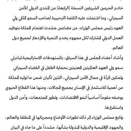
خادم الحرمين الشريفين النسخة (الرابعة) من المنتدى الدولي للأمن
السيبراني، وما اشتملت عليه الكلمة الترحيبية لصاحب السمو الملكي ولي
العهد رئيس مجلس الوزراء، من مضامين جسّدت اهتمام المملكة بتوطيد
العمل الدولي المشترك لكل مجهود يخدم التنمية والازدهار لجميع دول
العالم
.
وأشاد أعضاء المجلس في هذا السياق، بالمستهدفات الاستراتيجية لمبادرتي
سمو ولي العهد العالميتين المعنيتين بحماية الطفل في الفضاء السيبراني
وتمكين المرأة في مجال الأمن السيبراني، اللتين تأتيان ضمن ما توليه المملكة
من أهمية للاستثمار في الإنسان بجميع المجالات، ومنها هذا القطاع الحيوي
بوصفه مقوماً أساسياً لنمو الاقتصادات، وتطور المجتمعات، وأمن الدول
واستقرارها
.
وتابع مجلس الوزراء إثر ذلك تطورات الأوضاع ومجرياتها في المنطقة والعالم،
والجهود الإقليمية والدولية المبذولة بشأنها، مشدداً على ما جاء في البيان