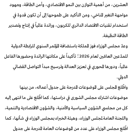
العشرين، من أهمية التوازن بين النمو الاقتصادي، وأمن الطاقة، وجهود
مواجهة التغير المناخي، ومن التأكيد على طموحها إلى أن تكون قدوة في
استخدام تقنيات الاقتصاد الدائري للكربون، ورائدة عالمياً في إنتاج وتصدير
الطاقة النظيفة
.
وعدّ مجلس الوزراء فوز المملكة باستضافة المؤتمر السنوي للرابطة الدولية
للمدّعين العامّين لعام 2026؛ تأكيداً على مكانتها الرائدة وحضورها الفاعل
عالمياً، ودورها المحوري في تعزيز العدالة وترسيخ مبدأ التواصل القضائي
الدولي
.
واطّلع المجلس على الموضوعات المدرجة على جدول أعماله، من بينها
موضوعات اشترك مجلس الشورى في دراستها، كما اطّلع على ما انـتهى إليه
كل من مجلسي الشؤون السياسية والأمنية، والشؤون الاقتصادية والتنمية،
واللجنة العامة لمجلس الوزراء، وهيئة الخبراء بمجلس الوزراء في شأنها، كما
اطّلع مجلس الوزراء على عدد من الموضوعات العامة المدرجة على جدول