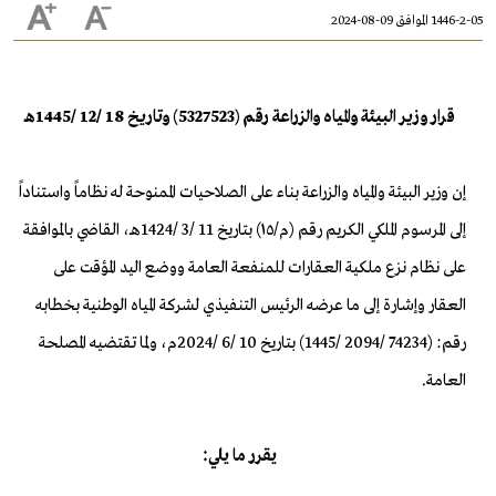
1446-2-05 الموافق 09-08-2024
قرار وزير البيئة والمياه والزراعة رقم (5327523) وتاريخ 18 /12 /1445هـ
إن وزير البيئة والمياه والزراعة بناء على الصلاحيات الممنوحة له نظاماً واستناداً
إلى المرسوم الملكي الكريم رقم (م/١٥) بتاريخ 11 /3 /1424هـ، القاضي بالموافقة
على نظام نزع ملكية العقارات للمنفعة العامة ووضع اليد المؤقت على
العقار وإشارة إلى ما عرضه الرئيس التنفيذي لشركة المياه الوطنية بخطابه
رقم: (74234 /2094 /1445) بتاريخ 10 /6 /2024م، ولما تقتضيه المصلحة
العامة.
يقرر ما يلي: