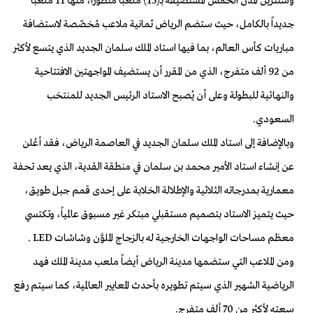
وستتزين المدن الخمس المستضيفة بـ(15) ملعباً متطوراً، منها 11 ملعباً
جديداً بالكامل، حيث ستضم الرياض ثمانية ملاعب مُخصّصة لاستضافة
مباريات كأس العالم، بما فيها استاد الملك سلمان الجديد الذي يتسع لأكثر
من 92 ألف متفرج، الذي من المقرر أن يستضيف المواجهتين الافتتاحية
والنهائية للبطولة وعلى أن يُصبح الاستاد الرئيس الجديد للمنتخب
السعودي.
وبالإضافة إلى استاد الملك سلمان الجديد في العاصمة الرياض، فقد أعُلن
عن إنشاء استاد الأمير محمد بن سلمان في منطقة القدية، الذي يعد تحفة
معمارية بمدرجاته الثلاثية والإطلالة الخلابة على إحدى قمم جبل طويق،
حيث يتميز الاستاد بتصميم مستقبلي مبتكر غير مسبوق عالمياً، وتكتسي
معظم مساحات الواجهات الخارجية له بالزجاج الملوَّن وشاشات LED .
ومن الملاعب التي ستضمها مدينة الرياض أيضاً ملعب مدينة الملك فهد
الرياضية الشهير الذي سيتم تطويره بأحدث المعايير العالمية، كما سيتم رفع
سعته لأكثر من 70 ألف متفرج.