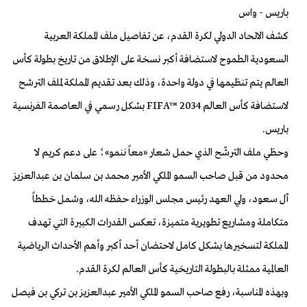
باريس - واس
كشف الاتحاد الدولي لكرة القدم، عن تفاصيل ملف المملكة العربية
السعودية الطموح لاستضافة أكبر نسخة على الإطلاق من تاريخ بطولة كأس
العالم يتم تنظيمها في دولة واحدة، وذلك بعد تقديم المملكة لملف الترشح
لاستضافة كأس العالم FIFA™ 2034 بشكل رسمي في العاصمة الفرنسية
باريس.
وحظي ملف الترشّح الذي حمل شعار «معاً ننمو»؛ على دعم كريم لا
محدود من قبل صاحب السمو الملكي الأمير محمد بن سلمان بن عبدالعزيز
آل سعود، ولي العهد رئيس مجلس الوزراء حفظه الله، وشمل خططاً
متكاملة ومشاريع تطويرية متميزة، تعكس القدرات الكبيرة التي تهدف
المملكة لتسخيرها بشكل كامل لاحتضان أحد أكبر وأهم الأحداث الرياضية
العالمية ممثلة بالبطولة التاريخية كأس العالم لكرة القدم.
وبهذه المناسبة، رفع صاحب السمو الملكي الأمير عبدالعزيز بن تركي بن فيصل