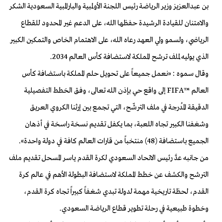
بن عبدالعزيز وزير الرياضة رئيس اللجنة الأولمبية والبارالمبية السعودية الشكر
والامتنان للقيادة الرشيدة حفظها الله، على الدعم غير المحدود للقطاع
الرياضي، ولسمو ولي العهد رعاه الله، على الاهتمام الخاص والتمكين الكبير
الذي يوليه لملف ترشح المملكة لاستضافة كأس العالم 2034.
وقال سموه : «نعمل جميعاً على تحويل حلم المملكة باستضافة كأس
العالم ™FIFA إلى واقع حي بإذن الله تعالى، وفق الخطط التفصيلية
الدقيقة المُدرجة في ملف الترشّح، التي تجمع بين إرثنا الكروي العريق
وشغفنا الكبير تجاه اللعبة، بما يكفل تقديم نسخة راسخة في أذهان
الجميع باستضافة (48) منتخباً من قارات العالم كافة في دولة واحدة».
من جانبه عدَّ رئيس الاتحاد السعودي لكرة القدم ياسر المسحل تقديم ملف
الترشح والكشف عن خطط المملكة لاستضافة البطولة الأهم في عالم كرة
القدم، لحظة تاريخية مهمة لدولة تبدي شغفاً كبيراً تجاه كرة القدم،
وخطوة طبيعية في رحلة تطوير قطاع الرياضة السعودي.