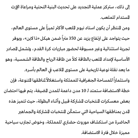
إلى ذلك، ستركز عملية التجديد على تحديث البنية التحتية ومراعاة الإرث
المستدام للملعب.
ومن المنتظر أن يكون استاد نيوم الملعب الأكثر تميزاً على مستوى العالم،
حيث يتواجد على ارتفاع يزيد عن 350 متراً ضمن هيكل «ذا لاين»، ويوفر
تجربة استثنائية وغير مسبوقة لحضور مباريات كرة القدم، وتشمل المصادر
الأساسية لإمداد الملعب بالطاقة كلاً من طاقة الرياح والطاقة الشمسية، وهو
ما يعد نقلة نوعية تاريخية على مستوى الملاعب في العالم بأسره.
واستثماراً للمساحة الجغرافية للمملكة واستغلالاً لمناطقها المتنوعة، فإن
خطة الاستضافة ستمتد لـ 10 مدن داعمة للمدن المضيفة، يتم فيها احتضان
بعض معسكرات المنتخبات المشاركة قبيل وأثناء البطولة، حيث تتميز هذه
المدن بمناطقها السياحية التي ستمكّن المنتخبات المشاركة والجماهير
الحاضرة من استكشاف موروث حضاري للمملكة، وخوض تجارب سياحية
مميزة خلال فترة الاستضافة.