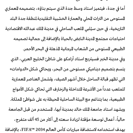
أما في جدة، فيتميز استاد وسط جدة الذي سيتم بناؤه، بتصميمه المعماري
المستوحى من التراث المحلي والعمارة الخشبية التقليدية لمنطقة جدة البلد
التاريخية، في حين سيُلبي الملعب الساحلي في مدينة الملك عبدالله الاقتصادية
احتياجات مجتمع المدينة النابض بالحياة بالإضافة إلى جمالية تصميمه
الطبيعي المستوحى من الشعاب المرجانية المذهلة في البحر الأحمر.
وفي مدينة الخبر فسيتربع استاد أرامكو على شاطئ الخليج العربي، الذي
يتسم بتصميم ديناميكي مستوحى من البحر، ويحاكي شكل «الدوامات»
التي تظهر قبالة الساحل خلال أشهر الصيف، وتشمل العناصر المعمارية
للملعب عدداً من الأشرعة المتداخلة والزخارف التي تحاكي شكل الأمواج
الطبيعية، بما يتناغم مع البيئة الساحلية المحيطة به على شواطئ المملكة.
ويشهد استاد جامعة الملك خالد بمدينة أبها، المستخدم من قبل الجامعة
حالياً، أعمال توسعة مؤقتة لزيادة سعته إلى أكثر من 45 ألف متفرج،
بهدف استخدامه لاستضافة مباريات كأس العالم FIFA™ 2034، بالإضافة