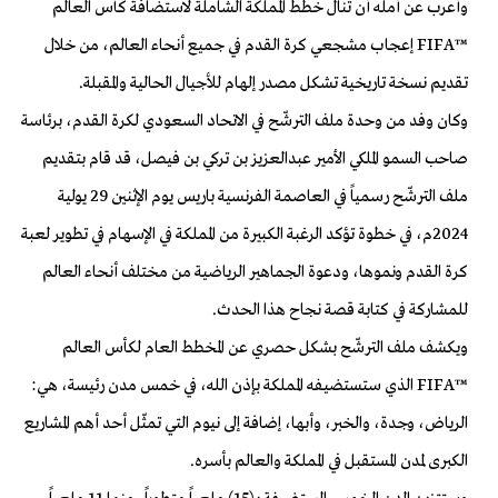
وأعرب عن أمله أن تنال خطط المملكة الشاملة لاستضافة كأس العالم
™FIFA إعجاب مشجعي كرة القدم في جميع أنحاء العالم، من خلال
تقديم نسخة تاريخية تشكل مصدر إلهام للأجيال الحالية والمقبلة.
وكان وفد من وحدة ملف الترشّح في الاتحاد السعودي لكرة القدم، برئاسة
صاحب السمو الملكي الأمير عبدالعزيز بن تركي بن فيصل، قد قام بتقديم
ملف الترشّح رسمياً في العاصمة الفرنسية باريس يوم الإثنين 29 يولية
2024م، في خطوة تؤكد الرغبة الكبيرة من المملكة في الإسهام في تطوير لعبة
كرة القدم ونموها، ودعوة الجماهير الرياضية من مختلف أنحاء العالم
للمشاركة في كتابة قصة نجاح هذا الحدث.
ويكشف ملف الترشّح بشكل حصري عن المخطط العام لكأس العالم
™FIFA الذي ستستضيفه المملكة بإذن الله، في خمس مدن رئيسة، هي:
الرياض، وجدة، والخبر، وأبها، إضافة إلى نيوم التي تمثّل أحد أهم المشاريع
الكبرى لمدن المستقبل في المملكة والعالم بأسره.