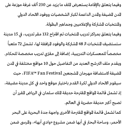
وفيما يتعلق بالإقامة يستعرض الملف ما يزيد عن 230 ألف غرفة موزعة على
المدن المضيفة والمدن الداعمة لكبار الشخصيات ووفود الاتحاد الدولي
والمنتخبات المشاركة والإعلاميين وجماهير البطولة.
وفيما يتعلق بمراكز تدريب المنتخبات تم اقتراح 132 مقر تدريب، في 15 مدينة
ستستضيف المنتخبات الـ 48 المشاركة والوفود المرافقة لها، تشمل 72 ملعباً
مخصصاً للمعسكرات التدريبية، إضافة إلى مقرّي تدريب مخصصة للحكام.
ويقدم ملف الترشح العديد من التفاصيل حول 10 مواقع مختلفة في المدن
المضيفة لاستضافة مهرجان المشجعين FIFA™ Fan Festival، حيث
سيقوم الاتحاد الدولي لكرة القدم باختيار موقع واحد في كل مدينة مضيفة،
إذ تشمل قائمة المواقع المقترحة حديقة الملك سلمان في الرياض المقرر أن
تصبح أكبر حديقة حضرية في العالم.
كما تشمل قائمة المواقع المقترحة الأخرى واجهة جدة البحرية على البحر
الأحمر، وساحة البحار في أبها ضمن مشروع «وادي أبها»، والمرسى ضمن