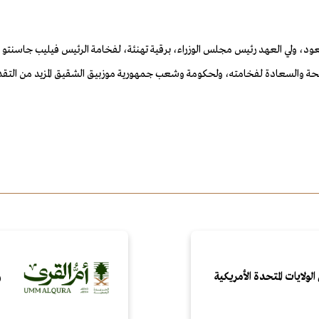
ود، ولي العهد رئيس مجلس الوزراء، برقية تهنئة، لفخامة الرئيس فيليب جاسنتو
حة والسعادة لفخامته، ولحكومة وشعب جمهورية موزبيق الشقيق المزيد من التقدم
الولايات المتحدة الأمريكية
و