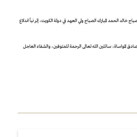
لد الحمد المبارك الصباح ولي العهد في دولة الكويت، إثر نبأ اندلاع
ادق المواساة، سائلين الله تعالى الرحمة للمتوفين، والشفاء العاجل