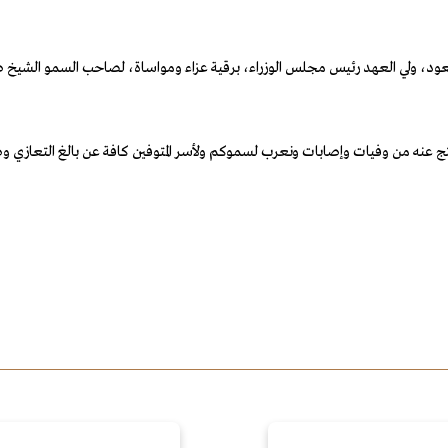
، ولي العهد رئيس مجلس الوزراء، برقية عزاء ومواساة، لصاحب السمو الشيخ صباح خا
 نتج عنه من وفيات وإصابات ونعرب لسموكم ولأسر المتوفين كافة عن بالغ التعازي وص