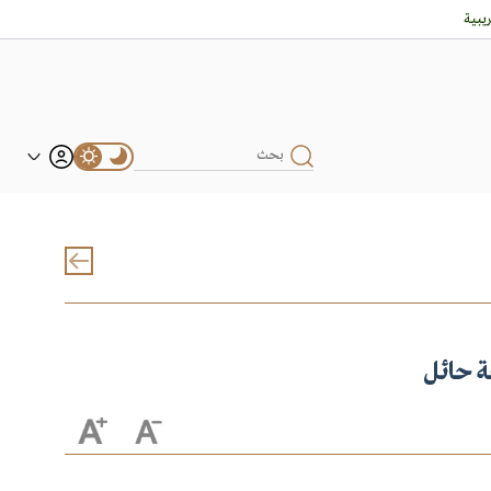
بية
ة حائل