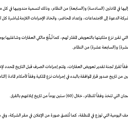
 المشار إليها في المادتين (السادسة) و(السابعة) من النظام، وذلك لتسمية مندوبيها
ة عشرة) و(السابعة عشرة) من النظام.
 لقرار لجنة تقدير تعويض العقارات، وتتم إجراءات الصرف قبل التاريخ المحدد لإخلا
تاريخ صدور قرار الموافقة بالبدء في إجراءات نزع الملكية وفقاً لأحكام المادة (الث
 خلال (60) ستين يوماً من تاريخ إبلاغهم بالقرار.
ليومية التي توزع في المنطقة، كما تُلصق صورة من الإعلان في مقر الشركة، وفي مقر ال