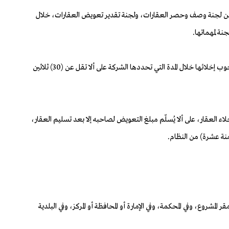
 في كل من لجنة وصف وحصر العقارات، ولجنة تقدير تعويض العقارات، خلال
ثالثاً: تُبلِّغ الشركة السعودية للكهرباء أصحاب الحقوق على العقارات التي تقرر نزع ملكيتها بالتعويض المقدّر لهم، كما تُبلِّغ مالكي العقارات وشاغليها بوجوب إخلائها خلال المدة التي تحددها الشركة على ألا تقل عن (30) ثلاثين
ء العقار، على ألا يُسلّم مبلغ التعويض لصاحبه إلا بعد تسليم العقار،
امنة عشرة) من النظام.
مشروع، وفي المحكمة، وفي الإمارة أو المحافظة أو المركز، وفي البلدية