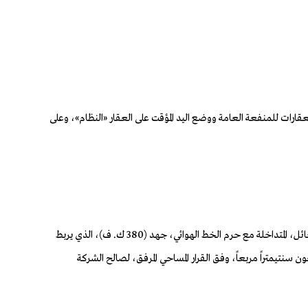
مرسوم الملكي رقم (م/15) وتاريخ 11 /3 /1424هـ، الصادر بموجبه نظام نزع ملكية العقارات للمنفعة العامة ووضع اليد المؤقت على العقار «النظام»، وعلى
أولاً: الموافقة على البدء بإجراءات نزع ملكية جزء من قطعة الأرض المملوكة بموجب الصك رقم (342116000654) وتاريخ 9 /2 /1443هـ، الواقعة في مدينة حائل، المتداخلة مع حرم الخط الهوائي، جهد (380 ك. ف)، الذي يربط
تان وخمسة عشر متراً مربعاً وثمانية وسبعون سنتيمتراً مربعاً، وفق القرار المساحي المرفق، لصالح الشركة