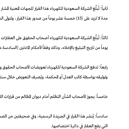
ثانياً: تُبلِّغ الشركة السعودية للكهرباء هذا القرار للجهات المعنية
مدة لا تزيد على (15) خمسة عشر يوماً من صدور هذا القرار، وتتولى الشركة الدعوة إلى الاجتماعات، وإعداد المحاضر، واتخاذ الإجراءات اللازمة لمباشرة كل لجنة لمهماتها.
يوماً من تاريخ التبليغ بالإخلاء، وذلك وفقاً لأحكام المادتين (السادس
رابعاً: تدفع الشركة السعودية للكهرباء تعويضات لأصحاب الحقوق وفقاً
وتوثيقه بواسطة كاتب العدل أو المحكمة، ويُصرف التعويض خلال سنتين من 
خامساً: يجوز لأصحاب الشأن التظلم أمام ديوان المظالم من قرارات اللجان التي تتخذ وفقاً للنظام،
سادساً: يُنشر هذا القرار في الجريدة الرسمية، وفي صحيفتين من الصحف ا
التي يقع العقار في دائرة اختصاصها.