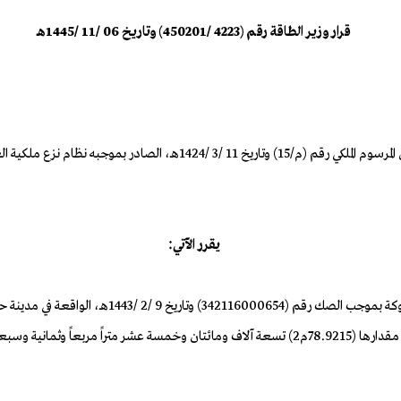
قرار وزير الطاقة رقم (4223 /450201) وتاريخ 06 /11 /1445هـ
بناءً على الصلاحيات المخولة له نظاماً، وبعد الاطلاع على البند (ثالثاً) من ال
يقرر الآتي:
محطة حائل (3) المركزية بمحطة الجوف (1) المركزية، بمساحة إجمالية مقدارها (78.9215م2) تسعة آلاف ومائ