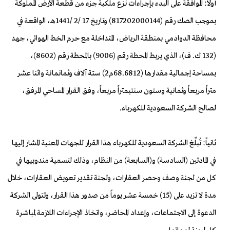
أولاً: الموافقة على البدء بإجراءات نزع ملكية جزء من قطعة الأرض المملوكة
بموجب الصك رقم (817202000144) وتاريخ 17 /2 /1441هـ، الواقعة في
محافظة الدوادمي بمنطقة الرياض، المتداخلة مع حرم الخط الهوائي، جهد
(132 ك. ف)، الذي يربط المحطة رقم (9006) بالمحطة رقم (8602)،
بمساحة إجمالية مقدارها (68.6812م2) ستة آلاف وثمانمائة واثنا عشر
متراً مربعاً وثمانية وستون سنتيمتراً مربعاً، وفق القرار المساحي المرفق،
لصالح الشركة السعودية للكهرباء.
ثانياً: تُبلِّغ الشركة السعودية للكهرباء هذا القرار للجهات المعنية المشار إليها
في المادتين (السادسة) و(السابعة) من النظام، وذلك لتسمية مندوبيها في
كل من لجنة وصف وحصر العقارات، ولجنة تقدير تعويض العقارات، خلال
مدة لا تزيد على (15) خمسة عشر يوماً من صدور هذا القرار، وتتولى الشركة
الدعوة إلى الاجتماعات، وإعداد المحاضر، واتخاذ الإجراءات اللازمة لمباشرة