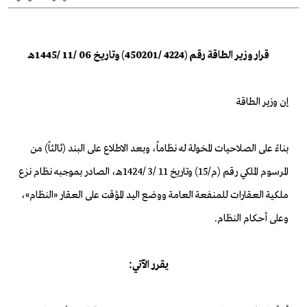
قرار وزير الطاقة رقم (4224 /450201) وتاريخ 06 /11 /1445هـ
إن وزير الطاقة
بناءً على الصلاحيات المخولة له نظاماً، وبعد الاطلاع على البند (ثالثاً) من
المرسوم الملكي رقم (م/15) وتاريخ 11 /3 /1424هـ، الصادر بموجبه نظام نزع
ملكية العقارات للمنفعة العامة ووضع اليد المؤقت على العقار «النظام»،
وعلى أحكام النظام.
يقرر الآتي: