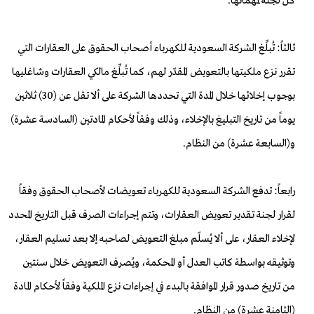
كل لجنة لمهماتها.
ثالثاً: تُبلِّغ الشركة السعودية للكهرباء أصحاب الحقوق على العقارات التي
تقرر نزع ملكيتها بالتعويض المقدّر لهم، كما تُبلِّغ مالكي العقارات وشاغليها
بوجوب إخلائها خلال المدة التي تحددها الشركة على ألا تقل عن (30) ثلاثين
يوماً من تاريخ التبليغ بالإخلاء، وذلك وفقاً لأحكام المادتين (السادسة عشرة)
و(السابعة عشرة) من النظام.
رابعاً: تدفع الشركة السعودية للكهرباء تعويضات لأصحاب الحقوق وفقاً
لقرار لجنة تقدير تعويض العقارات، وتتم إجراءات الصرف قبل التاريخ المحدد
لإخلاء العقار، على ألا يُسلّم مبلغ التعويض لصاحبه إلا بعد تسليم العقار،
وتوثيقه بواسطة كاتب العدل أو المحكمة، ويُصرف التعويض خلال سنتين
من تاريخ صدور قرار الموافقة بالبدء في إجراءات نزع الملكية وفقاً لأحكام المادة
(الثامنة عشرة) من النظام.