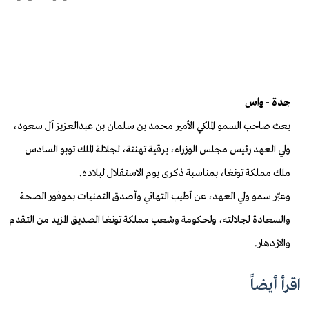
جدة - واس
بعث صاحب السمو الملكي الأمير محمد بن سلمان بن عبدالعزيز آل سعود،
ولي العهد رئيس مجلس الوزراء، برقية تهنئة، لجلالة الملك توبو السادس
ملك مملكة تونغا، بمناسبة ذكرى يوم الاستقلال لبلاده.
وعبّر سمو ولي العهد، عن أطيب التهاني وأصدق التمنيات بموفور الصحة
والسعادة لجلالته، ولحكومة وشعب مملكة تونغا الصديق المزيد من التقدم
والازدهار.
اقرأ أيضاً