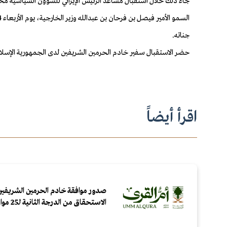
جاء ذلك خلال استقبال مساعد الرئيس الإيراني للشؤون السياسية محم
جناته.
حضر الاستقبال سفير خادم الحرمين الشريفين لدى الجمهورية الإسلامي
اقرأ أيضاً
صدور موافقة خادم الحرمين الشريفين
الاستحقاق من الدرجة الثانية لـ25 مواطنًا ومقيمًا لتبرعهم بالدم