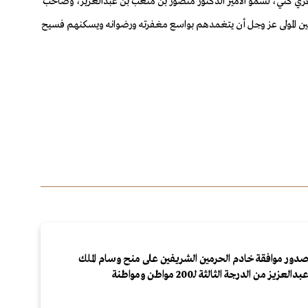
اقري كني، لسمو الأمير الدكتور منصور بن متعب بن عبدالعزيز، وصاحب
لقعدة 1445 هـ الموافق 22 مايو 2024م، بقصر المؤتمرات والقمم بطهران، داعين المولى عز وجل أن يتغمدهم بواسع مغفرته ورضوانه ويسكنهم فسيح
دور موافقة خادم الحرمين الشريفين على منح وسام الملك
بدالعزيز من الدرجة الثالثة لـ200 مواطن ومواطنة