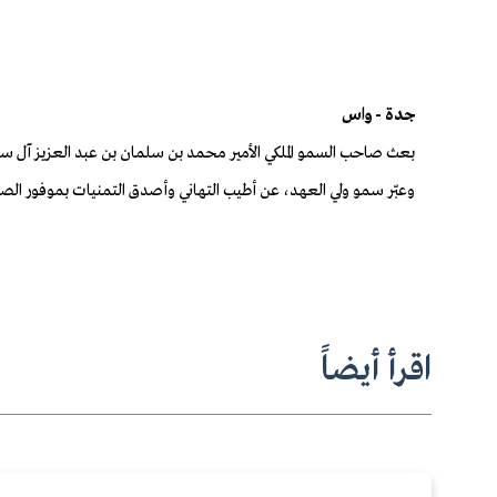
جدة - واس
بعث صاحب السمو الملكي الأمير محمد بن سلمان بن عبد العزيز آل سع
وعبّر سمو ولي العهد، عن أطيب التهاني وأصدق التمنيات بموفور الصح
اقرأ أيضاً