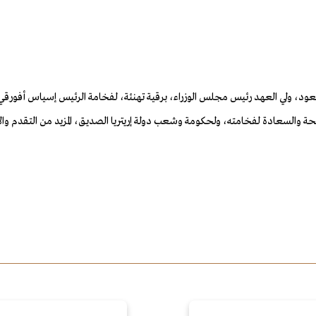
ود، ولي العهد رئيس مجلس الوزراء، برقية تهنئة، لفخامة الرئيس إسياس أفورقي، 
ة والسعادة لفخامته، ولحكومة وشعب دولة إريتريا الصديق، المزيد من التقدم والا