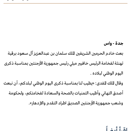
جدة - واس
بعث خادم الحرمين الشريفين الملك سلمان بن عبدالعزيز آل سعود برقية
تهنئة لفخامة الرئيس خافيير ميلي رئيس جمهورية الأرجنتين بمناسبة ذكرى
اليوم الوطني لبلاده .
وقال الملك المفدى: «يطيب لنا بمناسبة ذكرى اليوم الوطني لبلدكم، أن نبعث
أصدق التهاني وأطيب التمنيات بالصحة والسعادة لفخامتكم، ولحكومة
وشعب جمهورية الأرجنتين الصديق اطراد التقدم والازدهار».