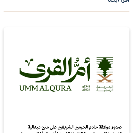
اقرأ أيضاً
صدور موافقة خادم الحرمين الشريفين على منح ميدالية