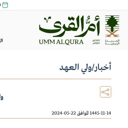
24 صفر 48
ال
أخبار
/
ولي العهد
ول
1445-11-14 الموافق 22-05-2024