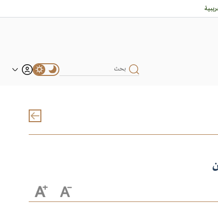
يبية
ن