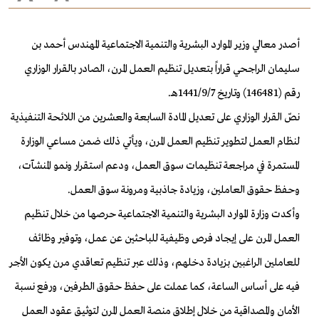
أصدر معالي وزير الموارد البشرية والتنمية الاجتماعية المهندس أحمد بن
سليمان الراجحي قراراً بتعديل تنظيم العمل المرن، الصادر بالقرار الوزاري
رقم (146481) وتاريخ 1441/9/7هـ.
نصّ القرار الوزاري على تعديل المادة السابعة والعشرين من اللائحة التنفيذية
لنظام العمل لتطوير تنظيم العمل المرن، ويأتي ذلك ضمن مساعي الوزارة
المستمرة في مراجعة تنظيمات سوق العمل، ودعم استقرار ونمو المنشآت،
وحفظ حقوق العاملين، وزيادة جاذبية ومرونة سوق العمل.
وأكدت وزارة الموارد البشرية والتنمية الاجتماعية حرصها من خلال تنظيم
العمل المرن على إيجاد فرص وظيفية للباحثين عن عمل، وتوفير وظائف
للعاملين الراغبين بزيادة دخلهم، وذلك عبر تنظيم تعاقدي مرن يكون الأجر
فيه على أساس الساعة، كما عملت على حفظ حقوق الطرفين، ورفع نسبة
الأمان والمصداقية من خلال إطلاق منصة العمل المرن لتوثيق عقود العمل