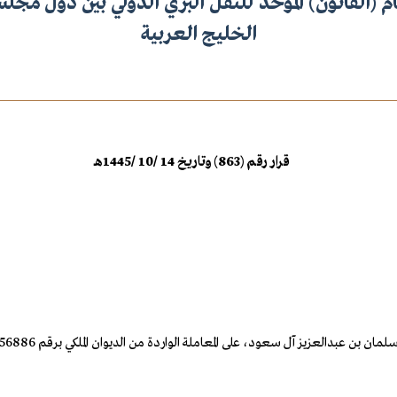
ظام (القانون) الموحد للنقل البري الدولي بين دول مج
الخليج العربية
قرار رقم (863) وتاريخ 14 /10 /1445هـ