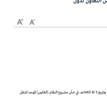
لس التعاون لدول
بعد الاطلاع في جلسته المنعقدة برئاسة خادم الحرمين الشريفين الملك سلمان بن عبدالعزيز آل سعود، على المعاملة الواردة من الديوان الملكي برقم 56886 وتاريخ 5 /8 /1445هـ، في شأن مشروع النظام (القانون) الموحد للنقل