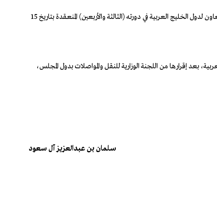
أولاً: الموافقة على النظام (القانون) الموحد للنقل البري الدولي بين دول مجلس التعاون لدول الخليج العربية بالصيغة المرافقة لقرار المجلس الأعلى لمجلس التعاون لدول الخليج العربية في دورته (الثالثة والأربعين) المنعقدة بتاريخ 15
ربية، بعد إقرارها من اللجنة الوزارية للنقل والمواصلات بدول المجلس،
سلمان بن عبدالعزيز آل سعود