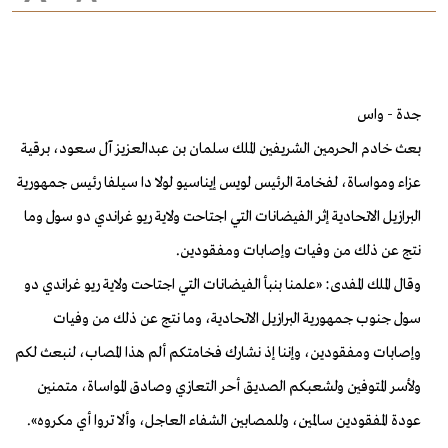
جدة - واس
بعث خادم الحرمين الشريفين الملك سلمان بن عبدالعزيز آل سعود، برقية
عزاء ومواساة، لفخامة الرئيس لويس إيناسيو لولا دا سيلفا رئيس جمهورية
البرازيل الاتحادية إثر الفيضانات التي اجتاحت ولاية ريو غراندي دو سول وما
نتج عن ذلك من وفيات وإصابات ومفقودين.
وقال الملك المفدى: «علمنا بنبأ الفيضانات التي اجتاحت ولاية ريو غراندي دو
سول جنوب جمهورية البرازيل الاتحادية، وما نتج عن ذلك من وفيات
وإصابات ومفقودين، وإننا إذ نشارك فخامتكم ألم هذا المصاب، لنبعث لكم
ولأسر المتوفين ولشعبكم الصديق أحر التعازي وصادق المواساة، متمنين
عودة المفقودين سالمين، وللمصابين الشفاء العاجل، وألا تروا أي مكروه».