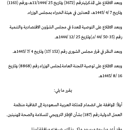
وبعد الاطلاع على
المذكر
تين
رقم (
3672
)
وتاريخ
25
/
1444هـ
/
11
،
ورقم (1163)
وتاريخ 7
/
4
/
1445هـ،
المعد
تين
في هيئة الخبراء بمجلس الوزراء.
وبعد الاطلاع على
التوصية
المعد
ة
في مجلس الشؤون الاقتصادية والتنمية
رقم (
35-50
/
44
/
د
)
وتاريخ
25
/
12
/
1444هـ
.
وبعد النظر في قرار مجلس الشورى رقم (
152
/
17
) وتاريخ
4
/
7
/
5
144
هـ
.
و
ب
عد الاطلاع على توصية اللجنة العامة لمجلس الوزراء رقم (
8868
) وتاريخ
16
/
8
/
5
144
هـ.
يقرر
ما يلي
:
أولاً: الموافقة على انضمام المملكة العربية السعودية إلى اتفاقية منظمة
العمل الدولية رقم (187) بشأن الإطار الترويجي للسلامة والصحة المهنيتين.
وقد أعد مشروع مرسوم ملكي بذلك، صيغته مرافقة لهذا
.