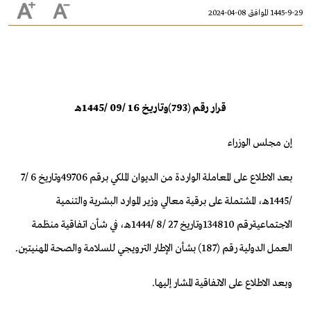
1445-9-29 الموافق 08-04-2024
قرار رقم
(
793
)
وتاريخ
16
/
09
/
5
144
هـ
إن مجلس الوزراء
بعد الاطلاع
على
المعاملة الواردة من الديوان الملكي برقم
49706
وتاريخ
6
/
7
/
5
144
هـ
، المشتملة على
برقية معالي وزير الموارد البشرية والتنمية
الاجتماعية
رقم
134810
وتاريخ
27
/
8
/
1444
هـ،
في شأن اتفاقية منظمة
العمل الدولية رقم (187) بشأن الإطار الترويجي للسلامة والصحة المهنيتين.
وبعد الاطلاع على
الاتفاقية المشار إليها.