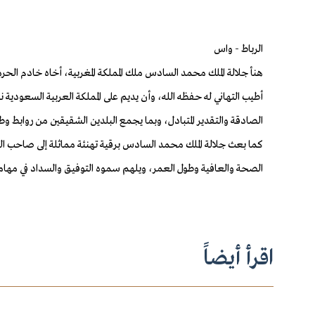
الرباط - واس
هنأ جلالة الملك محمد السادس ملك المملكة المغربية، أخاه خادم الح
أطيب التهاني له حفظه الله، وأن يديم على المملكة العربية السعودية ن
الصادقة والتقدير المتبادل، وبما يجمع البلدين الشقيقين من روابط وطي
كما بعث جلالة الملك محمد السادس برقية تهنئة مماثلة إلى صاحب ال
الصحة والعافية وطول العمر، ويلهم سموه التوفيق والسداد في مهامه
اقرأ أيضاً