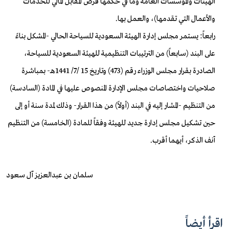
الهيئات والمؤسسات العامة وما في حكمها فرض المقابل المالي للخدمات
والأعمال التي تقدمها)، والعمل بها.
رابعاً: يستمر مجلس إدارة الهيئة السعودية للسياحة الحالي -المشكل بناءً
على البند (سابعاً) من الترتيبات التنظيمية للهيئة السعودية للسياحة،
الصادرة بقرار مجلس الوزراء رقم (473) وتاريخ 15 /7/ 1441هـ- بمباشرة
صلاحيات واختصاصات مجلس الإدارة المنصوص عليها في المادة (السادسة)
من التنظيم -المشار إليه في البند (أولاً) من هذا القرار- وذلك لمدة سنة أو إلى
حين تشكيل مجلس إدارة جديد للهيئة وفقاً للمادة (الخامسة) من التنظيم
آنف الذكر، أيهما أقرب.
سلمان بن عبدالعزيز آل سعود
اقرأ أيضاً