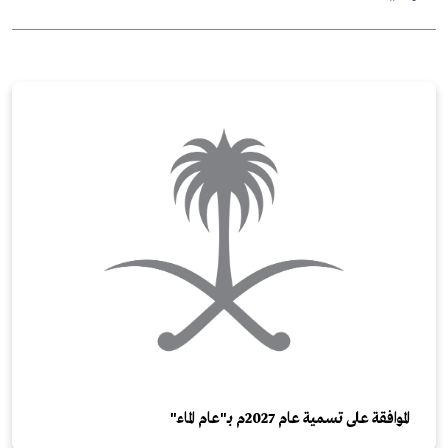
الموافقة على تسمية عام 2027م بـ"عام الماء"