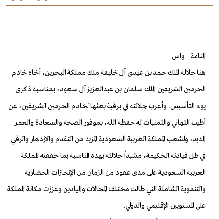
المنامة - واس
هنأ جلالة الملك حمد بن عيسى آل خليفة ملك مملكة البحرين، أخاه خادم
الحرمين الشريفين الملك سلمان بن عبدالعزيز آل سعود، بمناسبة ذكرى
يوم التأسيس.
وأعرب جلالته في برقية بعثها لخادم الحرمين الشريفين، عن
أطيب التهاني والتمنيات له حفظه الله، بموفور الصحة والسعادة والعمر
المديد، ولشعب المملكة العربية السعودية المزيد من التقدم والازدهار والرقي
في ظل قيادته الحكيمة، مشيداً جلالته بهذه المناسبة بما حققته المملكة
العربية السعودية على مدى عقود من الزمان من الإنجازات الحضارية
والتنموية الشاملة التي طالت مختلف المجالات والميادين وعززت مكانة المملكة
على المستويين الإقليمي والدولي.