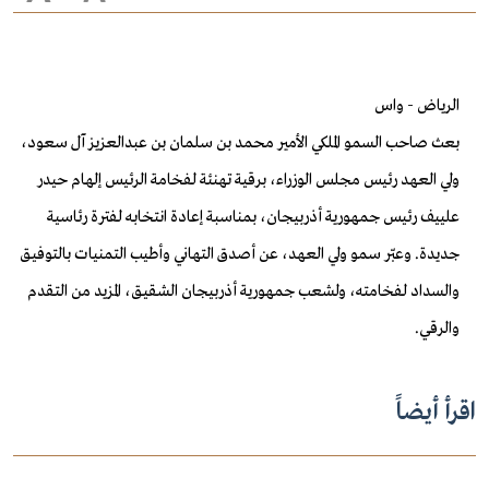
الرياض - واس
بعث صاحب السمو الملكي الأمير محمد بن سلمان بن عبدالعزيز آل سعود،
ولي العهد رئيس مجلس الوزراء، برقية تهنئة لفخامة الرئيس إلهام حيدر
علييف رئيس جمهورية أذربيجان، بمناسبة إعادة انتخابه لفترة رئاسية
جديدة
.
وعبّر سمو ولي العهد، عن أصدق التهاني وأطيب التمنيات بالتوفيق
والسداد لفخامته، ولشعب جمهورية أذربيجان الشقيق، المزيد من التقدم
والرقي
.
اقرأ أيضاً