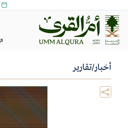
25
ال
أخبار
/
تقارير