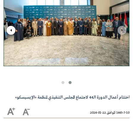
اختتام أعمال الدورة الـ44 لاجتماع المجلس التنفيذي لمنظمة «الإيسيسكو»
1445-7-10 الموافق 22-01-2024