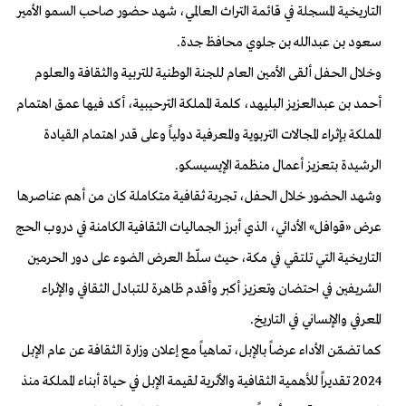
التاريخية المسجلة في قائمة التراث العالمي، شهد حضور صاحب السمو الأمير
سعود بن عبدالله بن جلوي محافظ جدة.
وخلال الحفل ألقى الأمين العام للجنة الوطنية للتربية والثقافة والعلوم
أحمد بن عبدالعزيز البليهد، كلمة المملكة الترحيبية، أكد فيها عمق اهتمام
المملكة بإثراء المجالات التربوية والمعرفية دولياً وعلى قدر اهتمام القيادة
الرشيدة بتعزيز أعمال منظمة الإيسيسكو.
وشهد الحضور خلال الحفل، تجربة ثقافية متكاملة كان من أهم عناصرها
عرض «قوافل» الأدائي، الذي أبرز الجماليات الثقافية الكامنة في دروب الحج
التاريخية التي تلتقي في مكة، حيث سلّط العرض الضوء على دور الحرمين
الشريفين في احتضان وتعزيز أكبر وأقدم ظاهرة للتبادل الثقافي والإثراء
المعرفي والإنساني في التاريخ.
كما تضمّن الأداء عرضاً بالإبل، تماهياً مع إعلان وزارة الثقافة عن عام الإبل
2024 تقديراً للأهمية الثقافية والأثرية لقيمة الإبل في حياة أبناء المملكة منذ