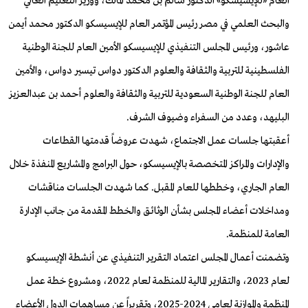
العام «للإيسيسكو» الدكتور سالم بن محمد المالك، ووزير التعليم العالي
والبحث العلمي في مصر رئيس المؤتمر العام للإيسيسكو الدكتور محمد أيمن
عاشور، ورئيس المجلس التنفيذي للإيسيسكو الأمين العام للجنة الوطنية
الفلسطينية للتربية والثقافة والعلوم الدكتور دواس تيسير دواس، والأمين
العام للجنة الوطنية السعودية للتربية والثقافة والعلوم أحمد بن عبدالعزيز
البليهد، وعدد من السفراء وضيوف الشرف.
أعقبتها جلسات عمل الاجتماع، شهدت عروضاً قدمتها القطاعات
والإدارات والمراكز المتخصصة بالإيسيسكو، حول البرامج والمشاريع المنفذة خلال
العام الجاري، وخططها للعام المقبل. كما شهدت الجلسات مناقشات
ومداخلات أعضاء المجلس بشأن الوثائق والخطط المقدمة من جانب الإدارة
العامة للمنظمة.
وتضمنت أعمال المجلس اعتماد التقرير التنفيذي عن أنشطة الإيسيسكو
لعام 2023، والتقارير المالية للمنظمة لعام 2022، ومشروع خطة عمل
المنظمة والموازنة لعامي 2024-2025، وتقريراً عن مساهمات الدول الأعضاء