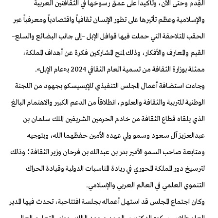
القِدم وحتى الآن، وتأكيداً على عمق رسوخها في الثقافتين العربية
والإسلامية وعظم تأثيرها على تطور الإنسان ثقافياً واقتصادياً ومعرفياً عبر
الحقب المتلاحقة التي حملت فيها قوافل الإبل –إلى جانب البضائع والسلع–
القيم والمعارف والأفكار، وذلك لمنح المشاركين فكرة عن أهداف المملكة،
ممثلة بوزارة الثقافة من تسمية العام الثقافي 2024 بـ«عام الإبل».
وجاءت استضافة أعمال المجلس التنفيذي للإيسيسكو بجهود من اللجنة
الوطنية للتربية والثقافة والعلوم، انطلاقاً من الدعم الكبير والاهتمام البالغ
الذي يلقاه قطاع الثقافة من خادم الحرمين الشريفين الملك سلمان بن
عبدالعزيز آل سعود وسمو ولي عهده الأمين حفظهما الله، وبتوجيه
ومتابعة صاحب السمو الأمير بدر بن عبدالله بن فرحان وزير الثقافة؛ وذلك
لترسيخ دور المملكة المحوري في ريادة المناسبات الدولية وقيادة الحراك
التنموي العلمي في العالم العربي والإسلامي.
وكان اجتماع المجلس قد استهل أعماله بجلسة افتتاحية، تحدث فيها المدير