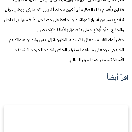
قائلين (أُقسم بالله العظيم أن أكون مخلصاً لديني، ثم مليكي ووطني، وأن
لا أبوحَ بسر من أسرار الدولة، وأن أحافظ على مصالحها وأنظمتها في الداخل
والخارج، وأن أُؤدّيَ عملي بالصدق والأمانة والإخلاص).
حضر أداء القسم، معالي نائب وزير الخارجية المهندس وليد بن عبدالكريم
الخريجي، ومعالي مساعد السكرتير الخاص لخادم الحرمين الشريفين
الأستاذ تميم بن عبدالعزيز السالم.
اقرأ أيضاً