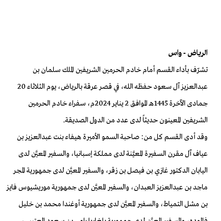
الرياض - واس
تشرّف بأداء القسم أمام خادم الحرمين الشريفين الملك سلمان بن
عبدالعزيز آل سعود حفظه الله، في قصر عرقة بالرياض، يوم الثلاثاء 20
جمادى الآخرة 1445هـ الموافق 2 يناير 2024م، سفراء خادم الحرمين
الشريفين المعينون حديثاً لدى عدد من الدول الصديقة.
وقد أدى القسم كل من: صاحبة السمو الأميرة هيفاء بنت عبدالعزيز بن
عياف آل مقرن السفيرة المعيَّنة لدى مملكة إسبانيا، والسفير المعيَّن لدى
اليابان الدكتور غازي بن فيصل بن زقر، والسفير المعيَّن لدى جمهورية المجر
ماجد بن عبدالعزيز العبدان، والسفير المعيَّن لدى جمهورية موريشيوس فايز
بن مشل التمياط، والسفير المعيَّن لدى جمهورية أوغندا محمد بن خليل
فالوده، والسفير المعيَّن لدى جمهورية بلغاريا رامي بن سعود العتيبي،