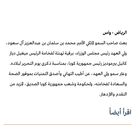
الرياض - واس
بعث صاحب السمو الملكي الأمير محمد بن سلمان بن عبدالعزيز آل سعود،
ولي العهد رئيس مجلس الوزراء، برقية تهنئة لفخامة الرئيس ميغيل دياز
كانيل بيرموديز رئيس جمهورية كوبا، بمناسبة ذكرى يوم التحرير لبلاده.
وعبّر سمو ولي العهد، عن أطيب التهاني وأصدق التمنيات بموفور الصحة
والسعادة لفخامته، ولحكومة وشعب جمهورية كوبا الصديق، المزيد من
التقدم والازدهار.
اقرأ أيضاً