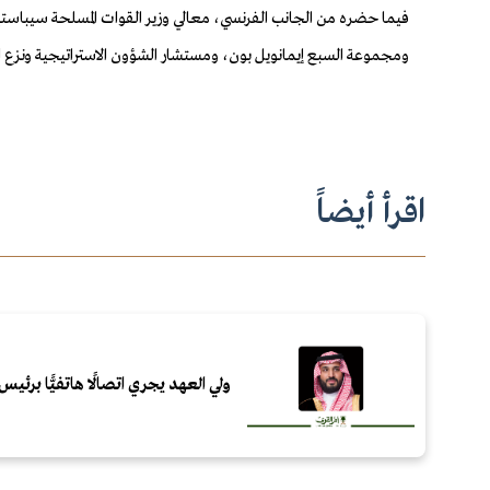
فيما حضره من الجانب الفرنسي، معالي وزير القوات المسلحة سيباستيا
ومجموعة السبع إيمانويل بون، ومستشار الشؤون الاستراتيجية ونزع ا
اقرأ أيضاً
ولي العهد يجري اتصالًا هاتفيًّا برئيس 