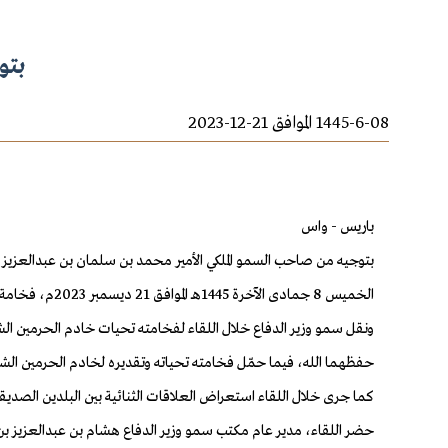
بتو
1445-6-08 الموافق 21-12-2023
باريس - واس
بتوجيه من صاحب السمو الملكي الأمير محمد بن سلمان بن عبدالعزيز آل
الخميس 8 جمادى الآخرة 1445هـ الموافق 21 ديسمبر 2023م، فخامة الرئيس إيمانويل ماكرون رئيس الجمهورية الفرنسية
ونقل سمو وزير الدفاع خلال اللقاء لفخامته تحيات خادم الحرمين ال
حفظهما الله، فيما حمّل فخامته تحياته وتقديره لخادم الحرمين ال
كما جرى خلال اللقاء استعراض العلاقات الثنائية بين البلدين الصديق
حضر اللقاء، مدير عام مكتب سمو وزير الدفاع هشام بن عبدالعزيز 