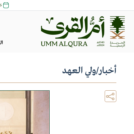
25 صفر 1448 |
ال
أخبار
/
ولي العهد