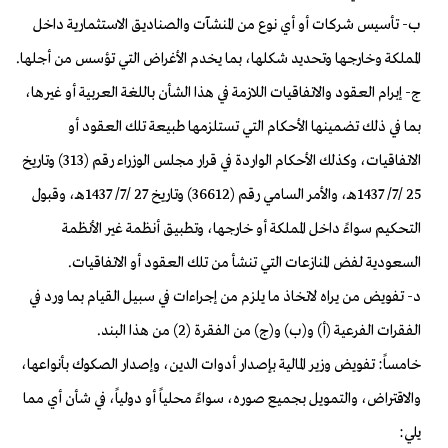
ب- تأسيس شركات أو أي نوع من المنشآت والصناديق الاستثمارية داخل
المملكة وخارجها وتحديد شكلها، بما يخدم الأغراض التي تؤسس من أجلها.
ج- إبرام العقود والاتفاقيات اللازمة في هذا الشأن باللغة العربية أو غيرها،
بما في ذلك تضمينها الأحكام التي تستلزمها طبيعة تلك العقود أو
الاتفاقيات، وكذلك الأحكام الواردة في قرار مجلس الوزراء رقم (313) وتاريخ
25 /7/ 1437هـ، والأمر السامي رقم (36612) وتاريخ 27 /7/ 1437هـ، وقبول
التحكيم سواءً داخل المملكة أو خارجها، وتطبيق أنظمة غير الأنظمة
السعودية لفض المنازعات التي تنشأ من تلك العقود أو الاتفاقيات.
د- تفويض من يراه لاتخاذ ما يلزم من إجراءات في سبيل القيام بما ورد في
الفقرات الفرعية (أ) و(ب) و(ج) من الفقرة (2) من هذا البند.
خامساً: تفويض وزير المالية بإصدار أدوات الدين، وإصدار الصكوك بأنواعها،
والاقتراض، والتمويل بجميع صوره، سواءً محلياً أو دولياً، في شأن أي مما
يلي: