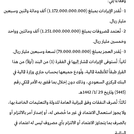
وفقاً لما يلي:
1- تُقدر الإيرادات بمبلغ (1.172.000.000.000) ألف ومائة واثنين وسبعين
مليار ريال.
2- تُعتمد المصروفات بمبلغ (1.251.000.000.000) ألف ومائتين وواحد
وخمسين مليار ريال.
3- يُقدر العجز بمبلغ (79.000.000.000) تسعة وسبعين مليار ريال.
ثانياً: تُستوفى الإيرادات المشار إليها في الفقرة (1) من البند (أولاً) من هذا
القرار طبقاً للأنظمة المالية، وتُودع جميعها بحساب جاري وزارة المالية في
البنك المركزي السعودي، وذلك دون إخلال بما قضى به الأمر الملكي رقم
(5445) وتاريخ 29 /1/ 1442هـ.
ثالثاً: تُصرف النفقات وفق الميزانية العامة للدولة والتعليمات الخاصة بها،
ولا يجوز استعمال الاعتماد في غير ما خُصص له، أو إصدار أمر بالالتزام أو
بالصرف بما يتجاوز الاعتماد أو الالتزام بأي مصروف ليس له اعتماد في
الميزانية.