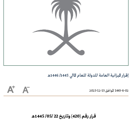
إقرار الميزانية العامة للدولة للعام المالي 1445/ 1446هـ
1445-6-02 الموافق 15-12-2023
قرار رقم (420) وتاريخ 22 /05/ 1445هـ