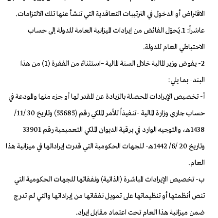
الاقتراض أو الدخول في الترتيبات التعاقدية التي تنشأ عنها تلك الالتزامات.
عاشراً: 1ـ يُحوّل الفائض من إيرادات الميزانية العامة للدولة إلى حساب
الاحتياطي العام للدولة.
2- يفوض وزير المالية خلال السنة المالية –استثناءً من الفقرة (1) من هذا
البند- بما يلي:
أ- تخصيص الإيرادات المحصلة بالزيادة عن المقدر لها أو جزء منها والمودعة في
حساب جاري وزارة المالية –تنفيذاً للأمر الملكي رقم (55685) وتاريخ 30 /11/
1438هـ، والتوجيه الوارد في برقية الديوان الملكي التعميمية رقم 33901
وتاريخ 20 /6/ 1442هـ- للجهات الحكومية التي قدرت إيراداتها في ميزانية هذا
العام.
ب- تخصيص الإيرادات المباشرة (الذاتية) ونفقاتها للجهات الحكومية التي
تنص أنظمتها أو تنظيماتها على تمويل نفقاتها من إيراداتها والتي لم تدرج
ضمن ميزانية هذا العام تحت اعتماد مقابل إيراد.