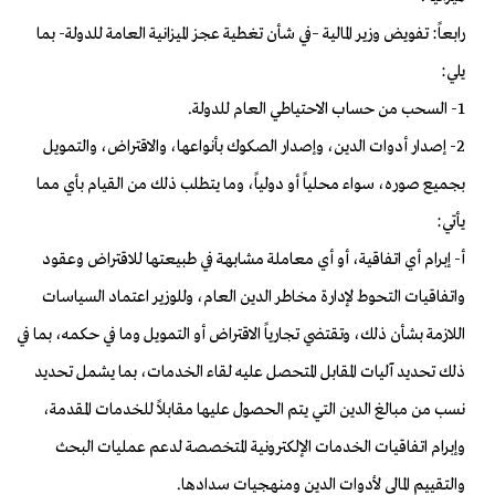
رابعاً: تفويض وزير المالية –في شأن تغطية عجز الميزانية العامة للدولة- بما
يلي:
1- السحب من حساب الاحتياطي العام للدولة.
2- إصدار أدوات الدين، وإصدار الصكوك بأنواعها، والاقتراض، والتمويل
بجميع صوره، سواء محلياً أو دولياً، وما يتطلب ذلك من القيام بأي مما
يأتي:
أ- إبرام أي اتفاقية، أو أي معاملة مشابهة في طبيعتها للاقتراض وعقود
واتفاقيات التحوط لإدارة مخاطر الدين العام، وللوزير اعتماد السياسات
اللازمة بشأن ذلك، وتقتضي تجارياً الاقتراض أو التمويل وما في حكمه، بما في
ذلك تحديد آليات المقابل المتحصل عليه لقاء الخدمات، بما يشمل تحديد
نسب من مبالغ الدين التي يتم الحصول عليها مقابلاً للخدمات المقدمة،
وإبرام اتفاقيات الخدمات الإلكترونية المتخصصة لدعم عمليات البحث
والتقييم المالي لأدوات الدين ومنهجيات سدادها.