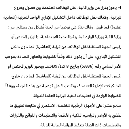
4- يجوز بقرار من وزير المالية، نقل الوظائف المعتمدة بين فصول وفروع
الميزانية، وكذلك نقل الوظائف داخل التشكيل الإداري الواحد للمرتبة (الحادية
عشرة) فما فوق، وذلك بناءً على توصية من لجنة تُشكل من ممثلين من:
وزارة المالية ووزارة الموارد البشرية والتنمية الاجتماعية، وللوزير المختص أو
رئيس الجهة المستقلة نقل الوظائف من المرتبة (العاشرة) فما دون داخل
التشكيل الإداري، على أن يكون ذلك وفقاً للضوابط والمعايير المحددة بموجب
الأمر السامي رقم (63336) وتاريخ 8 /12/ 1439هـ. ويجوز للوزير المختص أو
رئيس الجهة المستقلة نقل الوظائف من المرتبة (العاشرة) فما دون خارج
التشكيلات الإدارية المعتمدة، وذلك بناءً على توصية من هذه اللجنة، ووفقاً
للضوابط الواردة في تعليمات تنفيذ الميزانية العامة للدولة.
سابع عشر: على الأجهزة الرقابية المختصة، الاستمرار في متابعة تطبيق ما
تقضي به الأوامر والمراسيم الملكية والأنظمة والتنظيمات واللوائح والقرارات
والتعليمات ذات الصلة بتنفيذ الميزانية العامة للدولة.