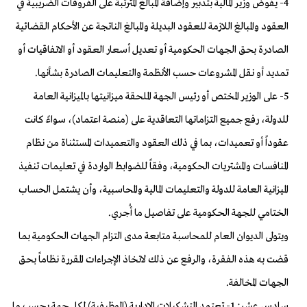
4- يفوض وزير المالية بتدبير وإضافة المبالغ المترتبة على الفروقات الضريبية في
العقود والمبالغ اللازمة للعقود البديلة والمبالغ الناتجة عن الأحكام القضائية
الصادرة بحق الجهات الحكومية أو تعديل أسعار العقود أو الاتفاقيات أو
تمديد أو نقل المشروعات حسب الأنظمة والتعليمات الصادرة بشأنها.
5- على الوزير المختص أو رئيس الجهة الملحقة ميزانيتها بالميزانية العامة
للدولة، رفع جميع التزاماتها التعاقدية على (منصة اعتماد)، سواءً كانت
عقوداً أو تعميدات، بما في ذلك العقود والتعميدات المستثناة من نظام
المنافسات والمشتريات الحكومية، وفقاً للضوابط الواردة في تعليمات تنفيذ
الميزانية العامة للدولة والتعليمات المالية والمحاسبية، وأن يشتمل الحساب
الختامي للجهة الحكومية على تفاصيل ما أُجري.
ويتولى الديوان العام للمحاسبة متابعة مدى التزام الجهات الحكومية بما
قضت به هذه الفقرة، والرفع عن ذلك لاتخاذ الإجراءات المقررة نظاماً بحق
الجهات المخالفة.
سادس عشر: 1- تعتمد التشكيلات الإدارية (الوظيفية) لكل جهة بحسب ما