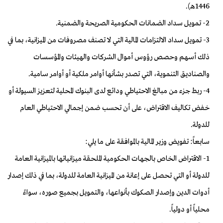
1446هـ).
2- تمويل سداد الضمانات الحكومية الصريحة والضمنية.
3- تمويل سداد الالتزامات المالية التي لا تصنف مصروفات من الميزانية، بما في
ذلك أسهم وحصص رؤوس أموال الشركات والهيئات والمؤسسات
والصناديق التنموية، التي تصدر بشأنها أوامر ملكية أو أوامر سامية.
4- ربط جزء من مبالغ الاحتياطي ودائع لدى البنوك المحلية لتعزيز السيولة أو
خفض تكاليف الاقتراض، على أن تحسب ضمن إجمالي الاحتياطي العام
للدولة.
سابعاً: تفويض وزير المالية بالموافقة على ما يلي:
1- الاقتراض الخاص بالجهات الحكومية الملحقة ميزانياتها بالميزانية العامة
للدولة أو التي تحصل على إعانة من الميزانية العامة للدولة، بما في ذلك إصدار
أدوات الدين وإصدار الصكوك بأنواعها، والتمويل بجميع صوره، سواءً
محلياً أو دولياً.