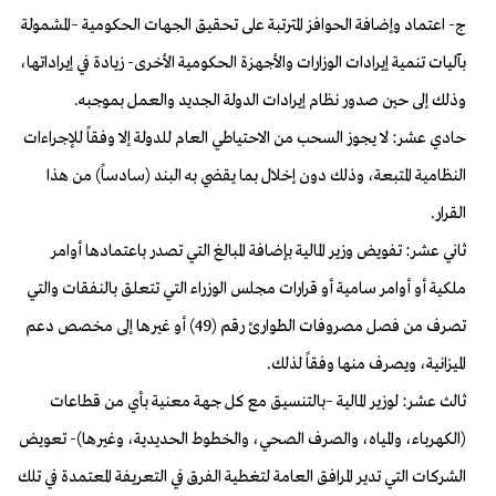
ج- اعتماد وإضافة الحوافز المترتبة على تحقيق الجهات الحكومية –المشمولة
بآليات تنمية إيرادات الوزارات والأجهزة الحكومية الأخرى- زيادة في إيراداتها،
وذلك إلى حين صدور نظام إيرادات الدولة الجديد والعمل بموجبه.
حادي عشر: لا يجوز السحب من الاحتياطي العام للدولة إلا وفقاً للإجراءات
النظامية المتبعة، وذلك دون إخلال بما يقضي به البند (سادساً) من هذا
القرار.
ثاني عشر: تفويض وزير المالية بإضافة المبالغ التي تصدر باعتمادها أوامر
ملكية أو أوامر سامية أو قرارات مجلس الوزراء التي تتعلق بالنفقات والتي
تصرف من فصل مصروفات الطوارئ رقم (49) أو غيرها إلى مخصص دعم
الميزانية، ويصرف منها وفقاً لذلك.
ثالث عشر: لوزير المالية –بالتنسيق مع كل جهة معنية بأي من قطاعات
(الكهرباء، والمياه، والصرف الصحي، والخطوط الحديدية، وغيرها)- تعويض
الشركات التي تدير المرافق العامة لتغطية الفرق في التعريفة المعتمدة في تلك