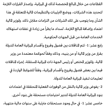
القطاعات من خلال المبالغ المخصصة لذلك في الميزانية، وإصدار القرارات اللازمة
لتحديد هذه الشركات، ووضع الترتيبات والتنظيمات المالية المتعلقة في هذا
الشأن وما يتوجب على تلك الشركات من التزامات مقابل ذلك. ولوزير المالية
اعتماد وإضافة المبالغ اللازمة، لسداد ما يطرأ من زيادة في نفقات استهلاك
الخدمات العامة من قبل الجهات الحكومية.
رابع عشر: 1- تتم المناقلات بين فصول وفروع وأقسام الميزانية العامة للدولة
بقرار من وزير المالية أو من ينيبه، وذلك وفقاً لحوكمة معتمدة من وزير
المالية، وللوزير المختص أو رئيس الجهة ذات الميزانية المستقلة، إجراء المناقلات
فيما بين بعض فصول وفروع وأقسام الميزانية، وفقاً للضوابط الواردة في
تعليمات تنفيذ الميزانية العامة للدولة.
2- يفوض وزير المالية بالنقل من الوفورات الفعلية المتحققة في اعتمادات
بنود الميزانية العامة للدولة لتدبير احتياجات مستحقة على بنود أخرى.
خامس عشر: 1- في حال وجود مستحقات مترتبة على سنوات مالية منتهية،