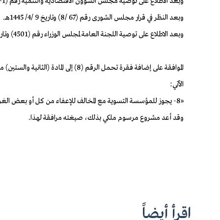
وبعد الاطلاع على توصية مجلس الشؤون الاقتصادية والتنمية رقم (1-45/1/ت) وتاريخ 23 /1/ 1445هـ.
وبعد النظر في قرار مجلس الشورى رقم (67 /8) وتاريخ 9 /4/ 1445هـ.
وبعد الاطلاع على توصية اللجنة العامة لمجلس الوزراء رقم (4501) وتاريخ 29 /4/ 1445هـ.
الآتي:
«8- يجوز للمؤسسة التسوية مع المخالف للإعفاء من كل أو بعض الغرامات المنصوص عليها بموجب هذه المادة».
وقد أعد مشروع مرسوم ملكي بذلك، صيغته مرافقة لهذا.
اقرأ أيضاً