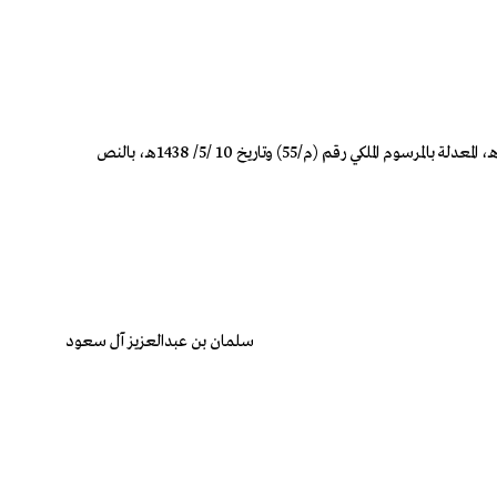
الموافقة على إضافة فقرة تحمل الرقم (8) إلى المادة (الثانية والستين) من نظام التأمينات الاجتماعية، الصادر بالمرسوم الملكي رقم (م/33) وتاريخ 3 /9/ 1421هـ، المعدلة بالمرسوم الملكي رقم (م/55) وتاريخ 10 /5/ 1438هـ، بالنص
سلمان بن عبدالعزيز آل سعود