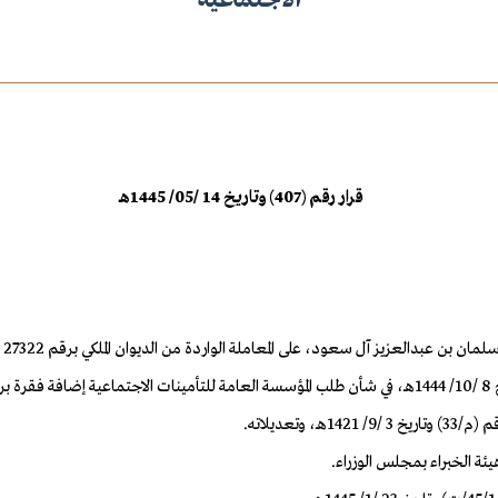
قرار رقم (407) وتاريخ 14 /05/ 1445هـ
تعديلاته.