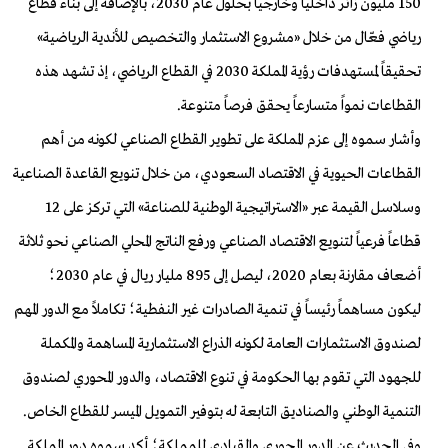
150 مليون زائر داخلياً وخارجياً بحلول عام 2030، بالإضافة إلى بناء قطاع
رياضي فعّال من خلال «مشروع الاستثمار والتخصيص للأندية الرياضية»
تحقيقاً لمستهدفات رؤية المملكة 2030 في القطاع الرياضي، إذ تشهد هذه
القطاعات نمواً متسارعاً يحقق فرصاً متنوعة
.
وأشار سموه إلى عزم المملكة على تطوير القطاع الصناعي لكونه من أهم
القطاعات الحيوية في الاقتصاد السعودي، من خلال تنويع القاعدة الصناعية
وسلاسل القيمة عبر «الاستراتيجية الوطنية للصناعة» التي تركز على 12
قطاعاً فرعياً لتنويع الاقتصاد الصناعي ورفع الناتج المحلي الصناعي نحو ثلاثة
أضعاف مقارنة بعام 2020، ليصل إلى 895 مليار ريال في عام 2030؛
ليكون مساهماً رئيساً في تنمية الصادرات غير النفطية؛ تكاملاً مع الدور المهم
لصندوق الاستثمارات العامة لكونه الذراع الاستثمارية المساهمة والمكملة
للجهود التي تقوم بها الحكومة في تنوع الاقتصاد، والدور المحوري لصندوق
التنمية الوطني والصناديق التابعة له بتوفير التمويل الميسر للقطاع الخاص
.
وفي الحديث عن الدور المحوري والقيادي للمملكة؛ أكد سموه دور المملكة