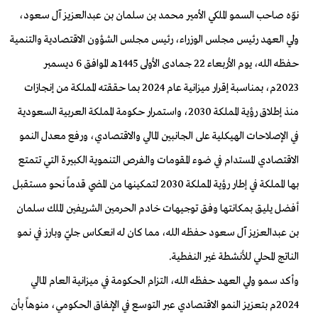
نوّه صاحب السمو الملكي الأمير محمد بن سلمان بن عبدالعزيز آل سعود،
ولي العهد رئيس مجلس الوزراء، رئيس مجلس الشؤون الاقتصادية والتنمية
حفظه الله، يوم الأربعاء 22 جمادى الأولى 1445هـ الموافق 6 ديسمبر
2023م، بمناسبة إقرار ميزانية عام 2024 بما حققته المملكة من إنجازات
منذ إطلاق رؤية المملكة 2030، واستمرار حكومة المملكة العربية السعودية
في الإصلاحات الهيكلية على الجانبين المالي والاقتصادي، ورفع معدل النمو
الاقتصادي المستدام في ضوء المقومات والفرص التنموية الكبيرة التي تتمتع
بها المملكة في إطار رؤية المملكة 2030 لتمكينها من المضي قدماً نحو مستقبل
أفضل يليق بمكانتها وفق توجيهات خادم الحرمين الشريفين الملك سلمان
بن عبدالعزيز آل سعود حفظه الله، مما كان له انعكاس جليّ وبارز في نمو
الناتج المحلي للأنشطة غير النفطية
.
وأكد سمو ولي العهد حفظه الله، التزام الحكومة في ميزانية العام المالي
2024م بتعزيز النمو الاقتصادي عبر التوسع في الإنفاق الحكومي، منوهاً بأن