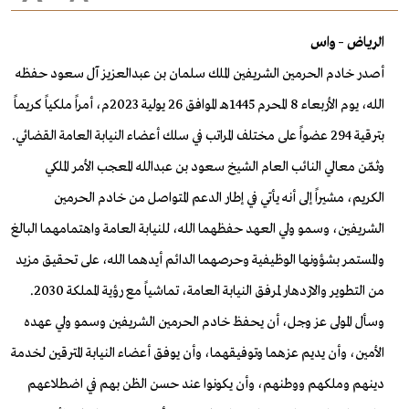
الرياض – واس
أصدر خادم الحرمين الشريفين الملك سلمان بن عبدالعزيز آل سعود حفظه
الله، يوم الأربعاء 8 المحرم 1445هـ الموافق 26 يولية 2023م، أمراً ملكياً كريماً
بترقية 294 عضواً على مختلف المراتب في سلك أعضاء النيابة العامة القضائي.
وثمّن معالي النائب العام الشيخ سعود بن عبدالله المعجب الأمر الملكي
الكريم، مشيراً إلى أنه يأتي في إطار الدعم المتواصل من خادم الحرمين
الشريفين، وسمو ولي العهد حفظهما الله، للنيابة العامة واهتمامهما البالغ
والمستمر بشؤونها الوظيفية وحرصهما الدائم أيدهما الله، على تحقيق مزيد
من التطوير والازدهار لمرفق النيابة العامة، تماشياً مع رؤية المملكة 2030.
وسأل المولى عز وجل، أن يحفظ خادم الحرمين الشريفين وسمو ولي عهده
الأمين، وأن يديم عزهما وتوفيقهما، وأن يوفق أعضاء النيابة المترقين لخدمة
دينهم وملكهم ووطنهم، وأن يكونوا عند حسن الظن بهم في اضطلاعهم