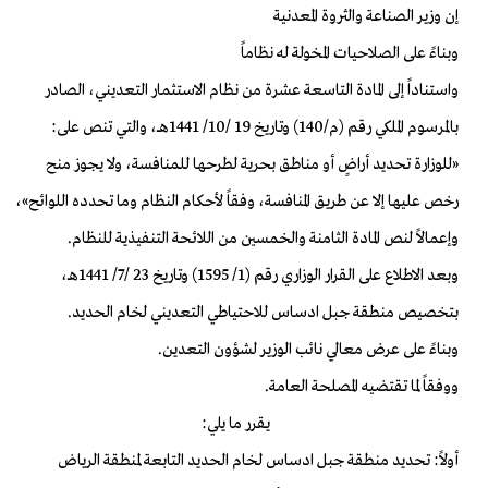
إن وزير الصناعة والثروة المعدنية
وبناءً على الصلاحيات المخولة له نظاماً
واستناداً إلى المادة التاسعة عشرة من نظام الاستثمار التعديني، الصادر
بالمرسوم الملكي رقم (م/140) وتاريخ 19 /10/ 1441هــ، والتي تنص على:
«للوزارة تحديد أراضٍ أو مناطق بحرية لطرحها للمنافسة، ولا يجوز منح
رخص عليها إلا عن طريق المنافسة، وفقاً لأحكام النظام وما تحدده اللوائح»،
وإعمالاً لنص المادة الثامنة والخمسين من اللائحة التنفيذية للنظام.
وبعد الاطلاع على القرار الوزاري رقم (1/ 1595) وتاريخ 23 /7/ 1441هـ،
بتخصيص منطقة جبل ادساس للاحتياطي التعديني لخام الحديد.
وبناءً على عرض معالي نائب الوزير لشؤون التعدين.
ووفقاً لما تقتضيه المصلحة العامة.
يقرر ما يلي:
أولاً: تحديد منطقة جبل ادساس لخام الحديد التابعة لمنطقة الرياض