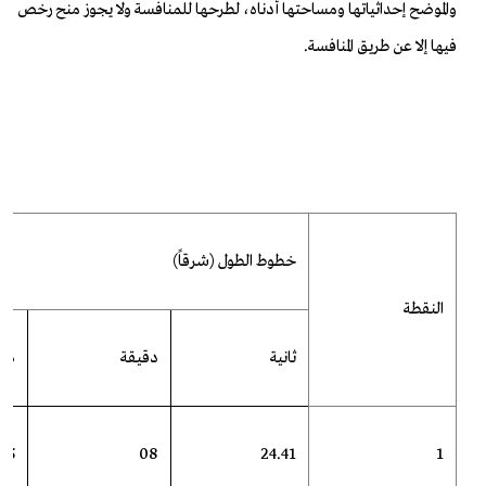
والموضح إحداثياتها ومساحتها أدناه، لطرحها للمنافسة ولا يجوز منح رخص
فيها إلا عن طريق المنافسة.
خطوط الطول (شرقاً)
النقطة
ثانية
دقيقة
در
45
08
24.41
1