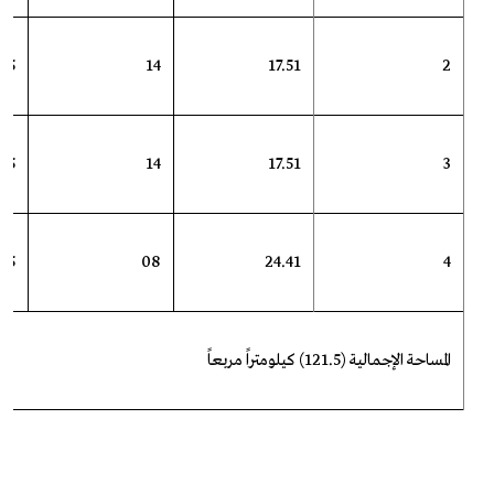
45
14
17.51
2
45
14
17.51
3
45
08
24.41
4
المساحة الإجمالية (121.5) كيلومتراً مربعاً