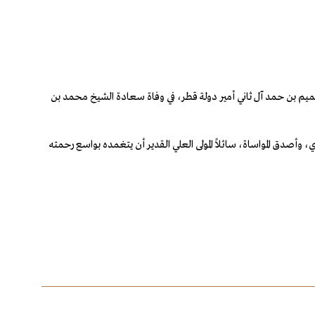
يم بن حمد آل ثاني أمير دولة قطر، في وفاة سعادة الشيخ محمد بن
أصدق المواساة، سائلاً المولى العلي القدير أن يتغمده بواسع رحمته