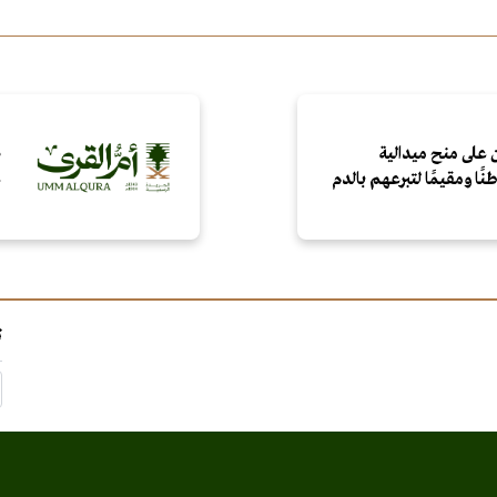
 على منح ميدالية
ص
ع
ت