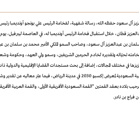
يز آل سعود حفظه الله، رسالة شفهية، لفخامة الرئيس علي بونجو أونديمبا رئيس
لال استقبال فخامة الرئيس أونديمبا له، في العاصمة ليبرفيل، يوم الجمعة 3 المحرم 1445هـ الموافق 21 يو
 سلمان بن عبدالعزيز آل سعود، وصاحب السمو الملكي الأمير محمد بن سلمان بن ع
ته تحيّاته وتقديره لخادم الحرمين الشريفين، وسمو ولي العهد، وحكومة وشعب 
يزها في مختلف المجالات، إضافة إلى بحث مستجدات القضايا الإقليمية والدولية ذات 
كما أبدى فخامته عن تأكيد دعم بلاده الكامل لاستضافة المملكة العربية السعودية لمعرض إك
ب بلاده بعقد القمتين "القمة السعودية الأفريقية الأولى، والقمة العربية الأفريقي
فراج بن نادر.