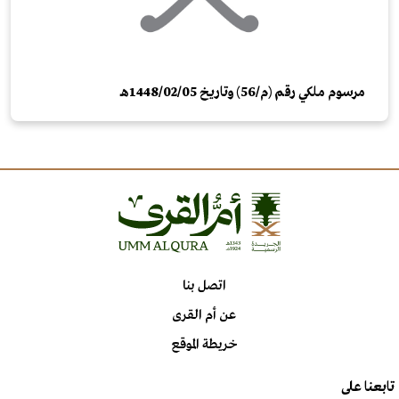
مرسوم ملكي رقم (م/56) وتاريخ 05/‏02‏/1448هـ
اتصل بنا
عن أم القرى
خريطة الموقع
تابعنا على