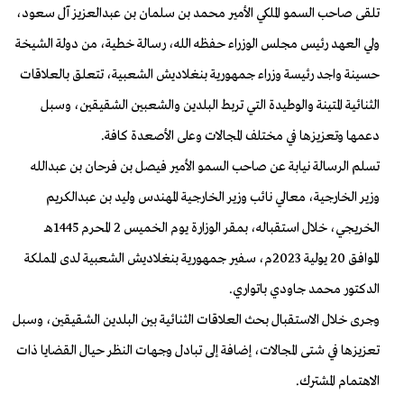
تلقى صاحب السمو الملكي الأمير محمد بن سلمان بن عبدالعزيز آل سعود،
ولي العهد رئيس مجلس الوزراء حفظه الله، رسالة خطية، من دولة الشيخة
حسينة واجد رئيسة وزراء جمهورية بنغلاديش الشعبية، تتعلق بالعلاقات
الثنائية المتينة والوطيدة التي تربط البلدين والشعبين الشقيقين، وسبل
دعمها وتعزيزها في مختلف المجالات وعلى الأصعدة كافة.
تسلم الرسالة نيابة عن صاحب السمو الأمير فيصل بن فرحان بن عبدالله
وزير الخارجية، معالي نائب وزير الخارجية المهندس وليد بن عبدالكريم
الخريجي، خلال استقباله، بمقر الوزارة يوم الخميس 2 المحرم 1445هـ
الموافق 20 يولية 2023م، سفير جمهورية بنغلاديش الشعبية لدى المملكة
الدكتور محمد جاودي باتواري.
وجرى خلال الاستقبال بحث العلاقات الثنائية بين البلدين الشقيقين، وسبل
تعزيزها في شتى المجالات، إضافة إلى تبادل وجهات النظر حيال القضايا ذات
الاهتمام المشترك.