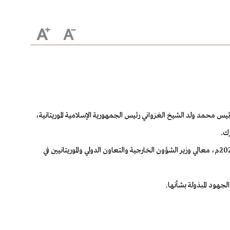
 محمد ولد الشيخ الغزواني رئيس الجمهورية الإسلامية الموريتانية،
رك.
تسلم الرسالة، صاحب السمو الأمير فيصل بن فرحان بن عبدالله وزير الخارجية، خلال استقباله، في جدة يوم الخميس 2 المحرم 1445هـ الموافق 20 يولية 2023م، معالي وزير الشؤون الخارجية والتعاون الدولي والموريتانيين في
جهود المبذولة بشأنها.