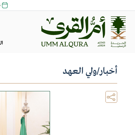
25 ص
ال
أخبار
/
ولي العهد