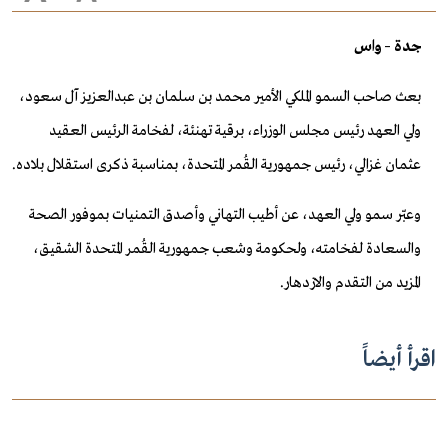
جدة
–
واس
بعث صاحب السمو الملكي الأمير محمد بن سلمان بن عبدالعزيز آل سعود،
ولي العهد رئيس مجلس الوزراء، برقية تهنئة، لفخامة الرئيس العقيد
عثمان غزالي، رئيس جمهورية القُمر المتحدة، بمناسبة ذكرى استقلال بلاده.
وعبّر سمو ولي العهد، عن أطيب التهاني وأصدق التمنيات بموفور الصحة
والسعادة لفخامته، ولحكومة وشعب جمهورية القُمر المتحدة الشقيق،
المزيد من التقدم والازدهار.
اقرأ أيضاً