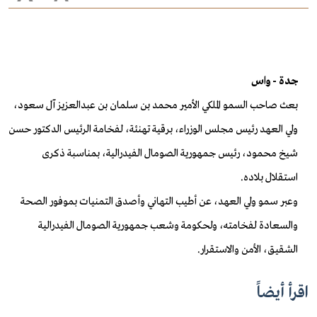
جدة - واس
بعث صاحب السمو الملكي الأمير محمد بن سلمان بن عبدالعزيز آل سعود،
ولي العهد رئيس مجلس الوزراء، برقية تهنئة، لفخامة الرئيس الدكتور حسن
شيخ محمود، رئيس جمهورية الصومال الفيدرالية، بمناسبة ذكرى
استقلال بلاده.
وعبر سمو ولي العهد، عن أطيب التهاني وأصدق التمنيات بموفور الصحة
والسعادة لفخامته، ولحكومة وشعب جمهورية الصومال الفيدرالية
الشقيق، الأمن والاستقرار.
اقرأ أيضاً