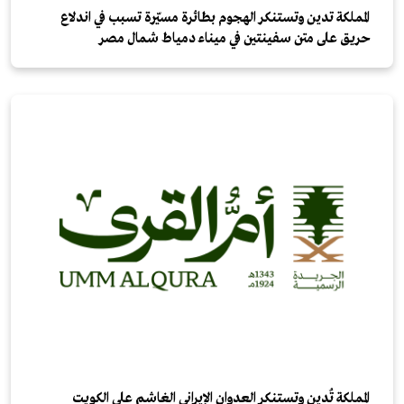
المملكة تدين وتستنكر الهجوم بطائرة مسيّرة تسبب في اندلاع
حريق على متن سفينتين في ميناء دمياط شمال مصر
المملكة تُدين وتستنكر العدوان الإيراني الغاشم على الكويت