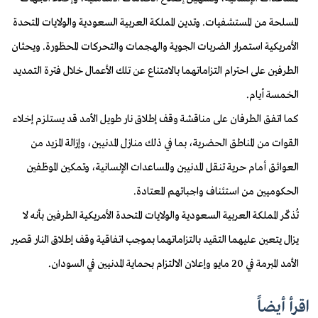
المسلحة من المستشفيات. وتدين المملكة العربية السعودية والولايات المتحدة
الأمريكية استمرار الضربات الجوية والهجمات والتحركات المحظورة. ويحثان
الطرفين على احترام التزاماتهما بالامتناع عن تلك الأعمال خلال فترة التمديد
الخمسة أيام.
‎كما اتفق الطرفان على مناقشة وقف إطلاق نار طويل الأمد قد يستلزم إخلاء
القوات من المناطق الحضرية، بما في ذلك منازل المدنيين، وإزالة المزيد من
العوائق أمام حرية تنقل المدنيين والمساعدات الإنسانية، وتمكين الموظفين
الحكوميين من استئناف واجباتهم المعتادة.
‎تُذكّر المملكة العربية السعودية والولايات المتحدة الأمريكية الطرفين بأنه لا
يزال يتعين عليهما التقيد بالتزاماتهما بموجب اتفاقية وقف إطلاق النار قصير
الأمد المبرمة في 20 مايو وإعلان الالتزام بحماية المدنيين في السودان.
اقرأ أيضاً