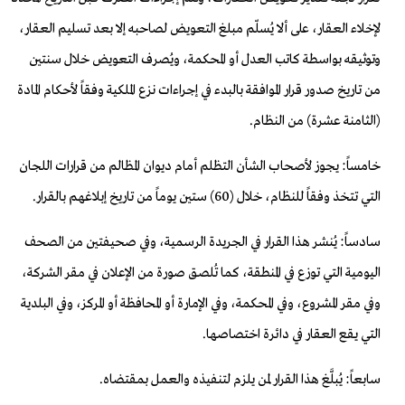
لإخلاء العقار، على ألا يُسلّم مبلغ التعويض لصاحبه
إلا بعد تسليم العقار،
وتوثيقه بواسطة كاتب العدل أو المحكمة
، ويُصرف التعويض خلال سنتين
من تاريخ صدور قرار الموافقة
بالبدء في إجراءات نزع الملكية وفقاً لأحكام المادة
(الثامنة عشرة
) من النظام.
خامساً: يجوز لأصحاب الشأن التظلم أمام ديوان
المظالم من قرارات اللجان
التي تتخذ وفقاً للنظام، خلال (60)
ستين يوماً من تاريخ إبلاغهم بالقرار.
سادساً: يُنشر هذا
القرار في الجريدة الرسمية، وفي صحيفتين من الصحف
اليومية التي
توزع في المنطقة، كما تُلصق صورة من الإعلان في
مقر الشركة،
وفي مقر المشروع، وفي المحكمة، وفي الإمارة أو
المحافظة أو المركز، وفي البلدية
التي يقع العقار في دائرة
اختصاصها.
سابعاً: يُبلَّغ هذا القرار لمن يلزم
لتنفيذه والعمل بمقتضاه.