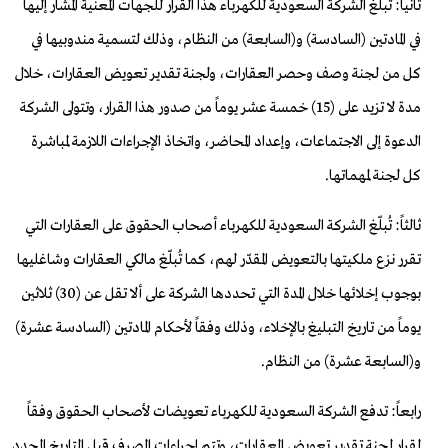
ثانياً: تُبلّغ الشركة السعودية للكهرباء
هذا القرار للجهات المعنية المشار إليها
في المادتين (السادسة) و
(السابعة) من النظام، وذلك لتسمية مندوبيها في
كل من لجنة
وصف وحصر العقارات، ولجنة تقدير تعويض العقارات، خلال
مدة لا
تزيد على (15) خمسة عشر يوماً من صدور هذا القرار
، وتتولى الشركة
الدعوة إلى الاجتماعات، وإعداد المحاضر، واتخاذ الإجراءات اللازمة
لمباشرة
كل لجنة لمهماتها.
ثالثاً: تُبلّغ الشركة
السعودية للكهرباء أصحاب الحقوق على العقارات التي
تقرر نزع ملكيتها
بالتعويض المقدّر لهم، كما تُبلّغ مالكي العقارات
وشاغليها
بوجوب إخلائها خلال المدة التي تحددها الشركة على ألا
تقل عن (30) ثلاثين
يوماً من تاريخ التبليغ بالإخلاء، وذلك
وفقاً لأحكام المادتين (السادسة عشرة)
و(السابعة عشرة) من النظام.
رابعاً: تدفع الشركة السعودية للكهرباء تعويضات لأصحاب الحقوق وفقاً
لقرار
لجنة تقدير تعويض العقارات، وتتم إجراءات الصرف قبل التاريخ المحدد