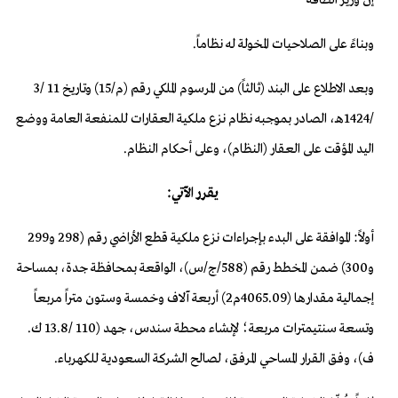
وبناءً على الصلاحيات المخولة له نظاما
ً.
وبعد الاطلاع على البند (ثالثاً) من المرسوم الملكي رقم (م
/15) وتاريخ 11 /3
/1424هـ، الصادر بموجبه نظام نزع ملكية العقارات للمنفعة
العامة ووضع
اليد المؤقت على العقار (النظام)، وعلى أحكام النظام
.
يقرر الآتي:
أولاً: الموافقة على البدء بإجراءات نزع ملكية قطع
الأراضي رقم (298 و299
و300) ضمن المخطط رقم (588/ج
/س)، الواقعة بمحافظة جدة، بمساحة
إجمالية مقدارها (4065.09م2) أربعة
آلاف وخمسة وستون متراً مربعاً
وتسعة سنتيمترات مربعة؛ لإنشاء محطة
سندس، جهد (110 /13.8 ك.
ف)، وفق القرار المساحي المرفق، لصالح
الشركة السعودية للكهرباء.