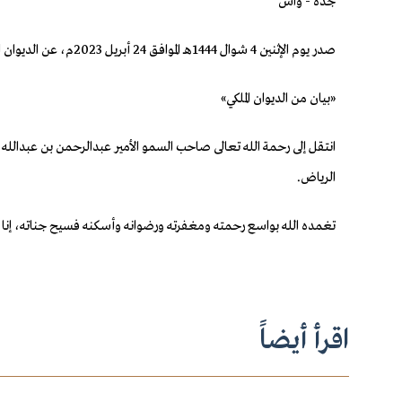
جدة - واس
صدر يوم الإثنين 4 شوال 1444هـ الموافق 24 أبريل 2023م، عن الديوان الملكي البيان التالي:
«بيان من الديوان الملكي»
الرياض.
تغمده الله بواسع رحمته ومغفرته ورضوانه وأسكنه فسيح جناته، إنا لله
اقرأ أيضاً