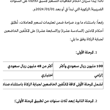
ثالثاً: يبدأ سريان أحكام اتفاقيات التسعير المسبق «APA» على السنوات
الضريبية/ الزكوية التي تبدأ في أو بعد 01/01/ 2024م.
رابعاً: باستثناء ما ورد صراحة ضمن تعليمات تسعير المعاملات، تُطبَّق
أحكام المادتين (السادسة عشرة) و(السابعة عشرة) على المكلّفين الخاضعين
لجباية الزكاة وفق ما يلي:
المرحلة الأولى:
100 مليون ريال سعودي وأكثر
أكثر من 48 مليون ريال سعودي
إلزامي
اختياري
تشمل المرحلة الأولى كافة المكلّفين الخاضعين لجباية الزكاة باستثناء صنادي
المرحلة الثانية (بعد ثلاث سنوات من تطبيق المرحلة الأولى):