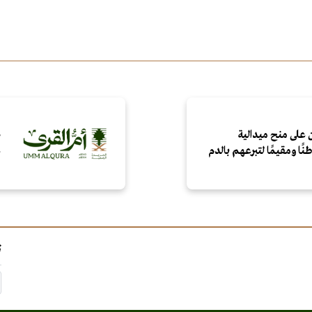
 على منح ميدالية
ص
ع
ت