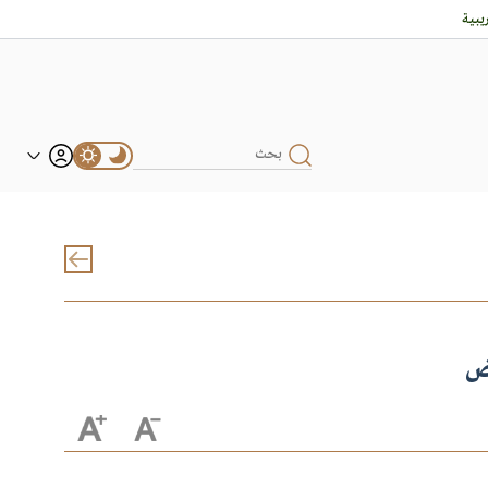
بية
اض