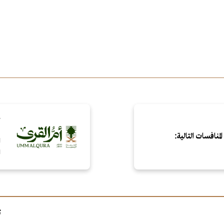
ب
م
منافسات التالية:
ا
ت