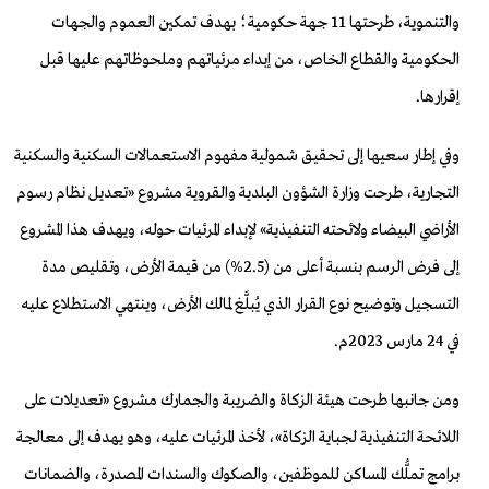
والتنموية، طرحتها 11 جهة حكومية؛ بهدف تمكين العموم والجهات
الحكومية والقطاع الخاص، من إبداء مرئياتهم وملحوظاتهم عليها قبل
إقرارها.
وفي إطار سعيها إلى تحقيق شمولية مفهوم الاستعمالات السكنية والسكنية
التجارية، طرحت وزارة الشؤون البلدية والقروية مشروع «تعديل نظام رسوم
الأراضي البيضاء ولائحته التنفيذية» لإبداء المرئيات حوله، ويهدف هذا المشروع
إلى فرض الرسم بنسبة أعلى من (2.5%) من قيمة الأرض، وتقليص مدة
التسجيل وتوضيح نوع القرار الذي يُبلَّغ لمالك الأرض، وينتهي الاستطلاع عليه
في 24 مارس 2023م.
ومن جانبها طرحت هيئة الزكاة والضريبة والجمارك مشروع «تعديلات على
اللائحة التنفيذية لجباية الزكاة»، لأخذ المرئيات عليه، وهو يهدف إلى معالجة
برامج تملُّك المساكن للموظفين، والصكوك والسندات المصدرة، والضمانات