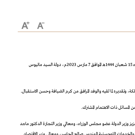
استقبل صاحب السمو الملكي الأمير محمد بن سلمان بن عبدالعزيز آل سعود، ولي العهد رئيس مجلس الوزراء، في الديوان الملكي بقصر اليمامة، يوم الثلاثاء 15 شعبان 1444هـ الموافق 7 مارس 2023م، دولة السيد ماتيوس
ملكة، وتقديره لما لقيه والوفد المرافق من كرم الضيافة وحسن الاستقبال.
المسائل ذات الاهتمام المشترك.
يز وزير الدولة عضو مجلس الوزراء، ومعالي وزير التجارة الدكتور ماجد
ل والخدمات اللوجستية المهندس صالح الجاسر، ومعالي وزير الاقتصاد