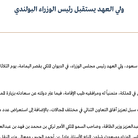
ولي العهد يستقبل رئيس الوزراء البولندي
ي المملكة، متمنياً له ومرافقيه طيب الإقامة، فيما عبّر دولته عن سعادته بزيارة الم
ل تعزيز آفاق التعاون الثنائي في مختلف المجالات، بالإضافة إلى استعراض عدد من 
دالعزيز وزير الطاقة، وصاحب السمو الملكي الأمير تركي بن محمد بن فهد بن عبدالعز
لس الوزراء ومبعوث شؤون المناخ الأستاذ عادل بن أحمد الجبير، ومعالي وزير النق