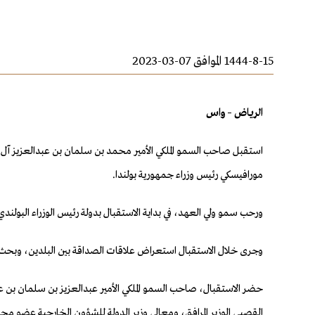
1444-8-15 الموافق 07-03-2023
الرياض – واس
مورافيسكي رئيس وزراء جمهورية بولندا.
ورحب سمو ولي العهد، في بداية الاستقبال بدولة رئيس الوزراء البولندي ف
وجرى خلال الاستقبال استعراض علاقات الصداقة بين البلدين، وبحث سب
حضر الاستقبال، صاحب السمو الملكي الأمير عبدالعزيز بن سلمان بن عب
القصبي الوزير المرافق، ومعالي وزير الدولة للشؤون الخارجية عضو مج