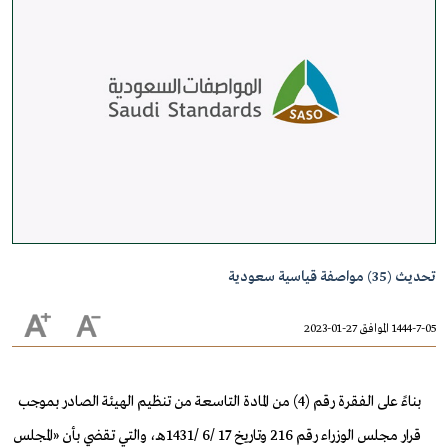
تحديث (35) مواصفة قياسية سعودية
1444-7-05 الموافق 27-01-2023
بناءً على الفقرة رقم (4)
من المادة التاسعة من تنظيم الهيئة الصادر بموجب
قرار مجلس
الوزراء رقم 216 وتاريخ 17 /6 /1431هـ، والتي تقضي بأن «المجلس