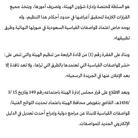
هو
السلطة المختصة بإدارة شؤون الهيئة، وتصريف أمورها، ويتخذ جميع
القرارات
اللازمة لتحقيق أغراضها في حدود أحكام هذا التنظيم، وله
بوجه
خاص اعتماد المواصفات القياسية السعودية في صورتها النهائية وطرق
تطبيقها».
وبناءً على الفقرة رقم (1) من المادة الرابعة من تنظيم
الهيئة والتي تنص على:
«نشر المواصفات القياسية التي تعتمدها بالطرق
التي تراها، ولا تعد نافذة إلا
بعد الإعلان عنها في
الجريدة الرسمية».
وبعد الاطلاع على قرار مجلس إدارة الهيئة باجتماعه
رقم 149 وتاريخ 15 /3
/1436هـ، القاضي بتفويض محافظ الهيئة باعتماد تحديث
اللوائح الفنية/
المواصفات القياسية المتبناة عن مراجع دولية وإدراج أحدث
تعديل في الدليل
الإلكتروني الجديد للمواصفات.