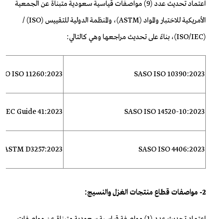
اعتماد تحديث عدد (9) مواصفات قياسية سعودية متبناة عن
الجمعية
الأمريكية للاختبار والمواد (ASTM)، والمنظمة الدولية للتقييس
(ISO)
/
(
ISO/IEC
)
،
بناءً على تحديث مراجعها وهي كالتالي:
SO ISO 11260:2023
SASO ISO
10390:2023
O
/IEC Guide 41:2023
SASO ISO 14520-10:2023
O ASTM
D3257:2023
SASO ISO 4406:2023
2- مواصفات
قطاع منتجات الغزل والنسيج: